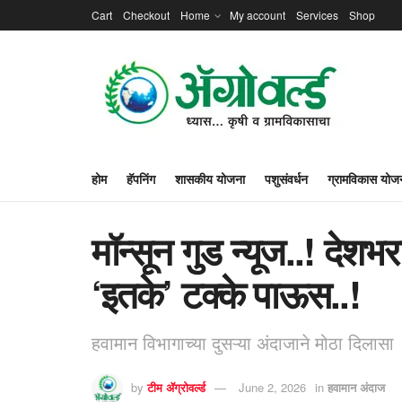
Cart
Checkout
Home
My account
Services
Shop
होम
हॅपनिंग
शासकीय योजना
पशुसंवर्धन
ग्रामविकास योज
मॉन्सून गुड न्यूज..! देशभ
‘इतके’ टक्के पाऊस..!
हवामान विभागाच्या दुसऱ्या अंदाजाने मोठा दिलासा
by
टीम ॲग्रोवर्ल्ड
June 2, 2026
in
हवामान अंदाज