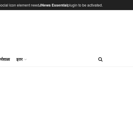
ocial icon element need
JNews Essential
plugin to be activated.
र्यशाळा
इतर