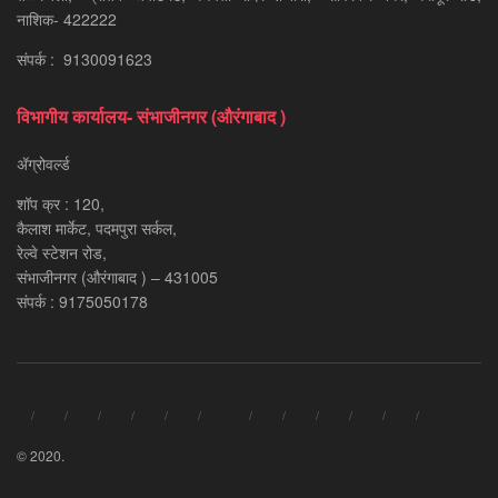
नाशिक- 422222
संपर्क : 9130091623
विभागीय कार्यालय- संभाजीनगर (औरंगाबाद )
ॲग्रोवर्ल्ड
शॉप क्र : 120,
कैलाश मार्केट, पदमपुरा सर्कल,
रेल्वे स्टेशन रोड,
संभाजीनगर (औरंगाबाद ) – 431005
संपर्क : 9175050178
© 2020.