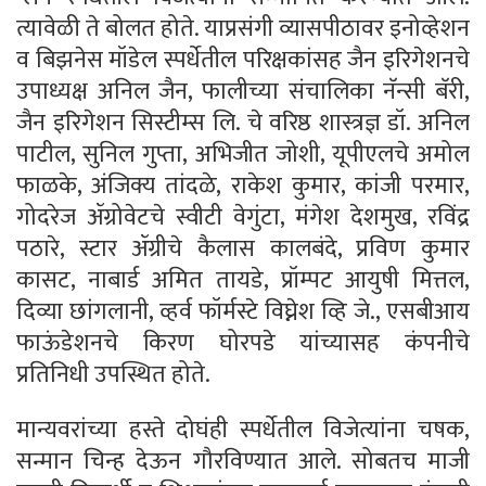
त्यावेळी ते बोलत होते. याप्रसंगी व्यासपीठावर इनोव्हेशन
व बिझनेस मॉडेल स्पर्धेतील परिक्षकांसह जैन इरिगेशनचे
उपाध्यक्ष अनिल जैन, फालीच्या संचालिका नॅन्सी बॅरी,
जैन इरिगेशन सिस्टीम्स लि. चे वरिष्ठ शास्त्रज्ञ डॉ. अनिल
पाटील, सुनिल गुप्ता, अभिजीत जोशी, यूपीएलचे अमोल
फाळके, अंजिक्य तांदळे, राकेश कुमार, कांजी परमार,
गोदरेज ॲग्रोवेटचे स्वीटी वेगुंटा, मंगेश देशमुख, रविंद्र
पठारे, स्टार ॲग्रीचे कैलास कालबंदे, प्रविण कुमार
कासट, नाबार्ड अमित तायडे, प्रॉम्पट आयुषी मित्तल,
दिव्या छांगलानी, व्हर्व फॉर्मस्टे विघ्नेश व्हि जे., एसबीआय
फाऊंडेशनचे किरण घोरपडे यांच्यासह कंपनीचे
प्रतिनिधी उपस्थित होते.
मान्यवरांच्या हस्ते दोघंही स्पर्धेतील विजेत्यांना चषक,
सन्मान चिन्ह देऊन गौरविण्यात आले. सोबतच माजी