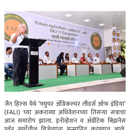
जैन हिल्स येथे ‘फ्युचर ॲग्रिकल्चर लीडर्स ऑफ इंडिया’
(FALI) च्या अकराव्या अधिवेशनच्या तिसऱ्या सत्राचा
आज समारोप झाला. इनोव्हेशन व ॲग्रीटेक बिझनेस
प्लॅन स्पर्धेतील विजेत्यांना सन्मानित करण्यात आले.