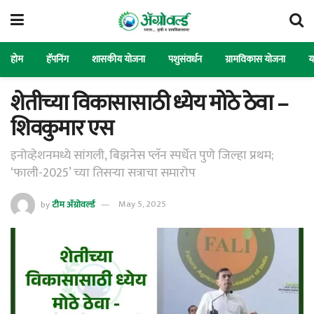
होम
हॅपनिंग
शासकीय योजना
पशुसंवर्धन
ग्रामविकास योजना
य
शेतीच्या विकासासाठी ध्येय मोठे ठेवा –
शिवकुमार एस
इनोव्हेशनमध्ये सांगली, बिझनेस प्लॅन स्पर्धेत पुणे जिल्हा प्रथम;
‘फाली-2025’ च्या तिसऱ्या सत्राचा समारोप
by
टीम ॲग्रोवर्ल्ड
May 5, 2025