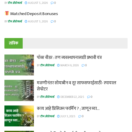
BY
टीम ॲग्रोवर्ल्ड
AUGUST 5, 2026
0
Matched Deposit Bonuses
BY
टीम ॲग्रोवर्ल्ड
AUGUST 5, 2026
0
तांत्रिक
पॉवर वीडर : तण व्यवस्थापनासाठी प्रभावी यंत्र
BY
टीम ॲग्रोवर्ल्ड
MARCH 6, 2026
0
मळणीनंतर सोयाबीन व तूर साफसफाईसाठी- स्पायरल
सेपरेटर
BY
टीम ॲग्रोवर्ल्ड
DECEMBER 22, 2025
0
काय आहे प्रिसिजन फार्मिंग ? ; जाणून घ्या…
BY
टीम ॲग्रोवर्ल्ड
JULY 3, 2025
0