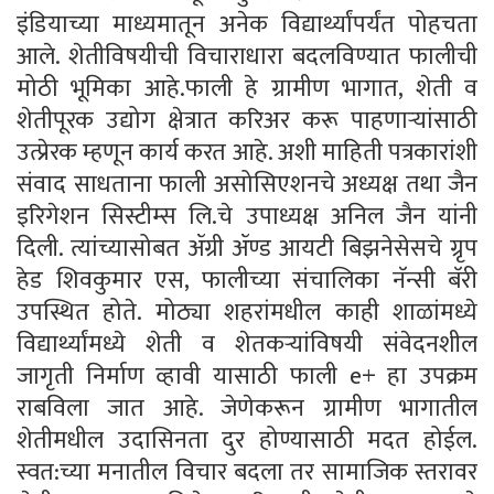
इंडियाच्या माध्यमातून अनेक विद्यार्थ्यांपर्यंत पोहचता
आले. शेतीविषयीची विचाराधारा बदलविण्यात फालीची
मोठी भूमिका आहे.फाली हे ग्रामीण भागात, शेती व
शेतीपूरक उद्योग क्षेत्रात करिअर करू पाहणाऱ्यांसाठी
उत्प्रेरक म्हणून कार्य करत आहे. अशी माहिती पत्रकारांशी
संवाद साधताना फाली असोसिएशनचे अध्यक्ष तथा जैन
इरिगेशन सिस्टीम्स लि.चे उपाध्यक्ष अनिल जैन यांनी
दिली. त्यांच्यासोबत ॲग्री ॲण्ड आयटी बिझनेसेसचे ग्रृप
हेड शिवकुमार एस, फालीच्या संचालिका नॅन्सी बॅरी
उपस्थित होते. मोठ्या शहरांमधील काही शाळांमध्ये
विद्यार्थ्यांमध्ये शेती व शेतकऱ्यांविषयी संवेदनशील
जागृती निर्माण व्हावी यासाठी फाली e+ हा उपक्रम
राबविला जात आहे. जेणेकरून ग्रामीण भागातील
शेतीमधील उदासिनता दुर होण्यासाठी मदत होईल.
स्वत:च्या मनातील विचार बदला तर सामाजिक स्तरावर