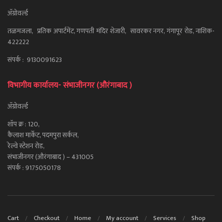
ॲग्रोवर्ल्ड
तळमजला, प्रतिक अपार्टमेंट, गणपती मंदिर शेजारी, सावरकर नगर, गंगापूर रोड, नाशिक-
422222
संपर्क : 9130091623
विभागीय कार्यालय- संभाजीनगर (औरंगाबाद )
ॲग्रोवर्ल्ड
शॉप क्र : 120,
कैलाश मार्केट, पदमपुरा सर्कल,
रेल्वे स्टेशन रोड,
संभाजीनगर (औरंगाबाद ) – 431005
संपर्क : 9175050178
Cart
Checkout
Home
My account
Services
Shop