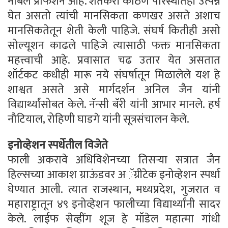
नोबल प्रोफेशन आहे. शेतकरी कठिण परिस्थीतही उत्पन्न
घेत असतो त्यांची मानसिकता कणखर असते अशाच
मानसिकतेतून शेती केली पाहिजे. संघर्ष कितीही असो
सोल्यूशन काढले पाहिजे त्यासाठी फक्त मानसिकता
महत्त्वाची आहे. प्रवासात चढ उतार येत असतात
शॉर्टकट कधीही मारू नये संघर्षातून मिळालेले यश हे
शाश्वत असते असे मार्गदर्शन अनिल जैन यांनी
विद्यार्थ्यांसोबत केले. नॅन्सी बॅरी यांनी आभार मानले. हर्ष
नौटियाल, रोहिणी घाडगे यांनी सूत्रसंचालन केले.
इनोव्हेशन स्पर्धेतील विजेते
फाली अकरावे अधिविशेनच्या तिसऱ्या सत्रात जैन
हिल्सच्या आकाश ग्राऊंडवर अॅग्रीटेक इनोव्हेशन स्पर्धा
घेण्यात आली. त्यात राजस्थान, मध्यप्रदेश, गुजरात व
महाराष्ट्रातून ४९ इनोव्हेशन फालीच्या विद्यार्थ्यांनी सादर
केले. लाईफ सेव्हींग शूज हे मॉडेल महात्मा गांधी