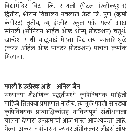
विद्यामंदिर विटा जि. सांगली (पेटल रिव्होल्यूशन)
द्वितीय, श्रीराम विद्यालय नवलाख ऊंब्रे जि. पुणे (व्हर्मी
कंपोस्ट) तृतीय, न्यू इंग्लीश स्कूल फॉर गर्ल्स आष्टा
सांगली (ओनियन आईल ॲण्ड शॉम्पू प्रोडक्शन) चतुर्थ,
खान्देश गांधी बाळूभाई मेहता विद्यालय कासारे धुळे
(करंज ऑईल ॲण्ड पावडर प्रोडक्शन) पाचवा क्रमांक
मिळाला.
फाली हे उत्प्रेरक आहे – अनिल जैन
सध्याच्या शैक्षणिक पद्धतीमध्ये कृषिविषयक माहिती
पाहिजे तितक्या प्रमाणात नाहीय. त्यामुळे फाली सारख्या
कृषिविषयक प्रात्याक्षिकांसह नाविन्यपूर्ण संशोधनाला
चालना देणारा उपक्रमाची आज भारत आवश्यकता आहे.
गेल्या अकरा वर्षापासून फ्युचर ॲग्रीकल्चर लीडर्स ऑफ