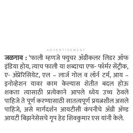
ADVERTISEMENT
जळगाव :
‘फाली म्हणजे फ्युचर ॲग्रीकलर लिडर ऑफ
इंडिया होय, त्याच फाली या शब्दाचा एफ- फॉर्मर सेंट्रीक,
ए- ॲप्रेरिसियेट, एल – लार्ज गोल व लॉर्न टर्म, आय –
इनोव्हेशन यावर काम केल्यास शेतीत बदल होऊ
शकता त्यासाठी प्रत्येकाने आपले ध्येय उच्च ठेवले
पाहिजे ते पूर्ण करण्यासाठी सातत्यपूर्ण प्रयत्नशील असले
पाहिजे, असे मार्गदर्शन आयटीसी कंपनीचे ॲग्री ॲण्ड
आयटी बिझनेसेसचे गृप हेड शिवकुमार एस यांनी केले.