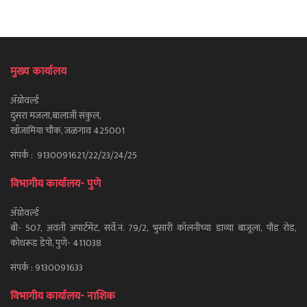
मुख्य कार्यालय
ॲग्रोवर्ल्ड
दुसरा मजला,बालाजी संकुल,
खाँजामिया चौक, जळगाव 425001
संपर्क : 9130091621/22/23/24/25
विभागीय कार्यालय- पुणे
ॲग्रोवर्ल्ड
बी- 507, अवंती अपार्टमेंट, सर्वे.नं. 79/2, भुसारी कॉलनीच्या डाव्या बाजूला, पौंड रोड,
कोथरूड डेपो, पुणे- 411038
संपर्क : 9130091633
विभागीय कार्यालय- नाशिक