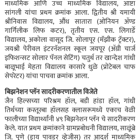
माध्यमिक आणि उच्च माध्यमिक विद्यालय, आष्टा
सांगली यांचा प्रथम क्रमांक आला. द्वितीय श्री यमायी
श्रीनिवास विद्यालय, औंध सातारा (ओनियन ॲण्ड
गार्गिलीक लिफ कटर), तृतीय एस. एस. लिगार्डे
विद्यालय, अकोला वासूद जि. सोलापूर (मॅझीक ट्रॅक्टर),
जयश्री पेरीवल इंटरनॅशनल स्कूल जयपूर (ॲग्री चार्ज
इफिशन्सट सोलार पॅनल सेटिंग) चतुर्थ तर खान्देश गांधी
बाळूभाई मेहता विद्यालय कासारे धुळे (प्रोटेबल चाफ
सेपरेटर) यांचा पाचवा क्रमांक आला.
बिझनेशन प्लॅन सादरीकरणातील विजेते
जैन हिल्सच्या परिश्रम हॉल, बडी हांडा हॉल, गांधी
तिर्थच्या कस्तूरबा हॉलसह क्लासरूमध्ये एकाच वेळी
फालीच्या विद्यार्थ्यांनी ४९ बिझनेशन प्लॅन चे सादरीकरण
केले. यात प्रथम क्रमांकाने ग्रामप्रबोधनी विद्यालय, साळूंब्रे
जि. पुणे (ड्राय पावडर व्हेजीस) तर आदर्श माध्यमिक