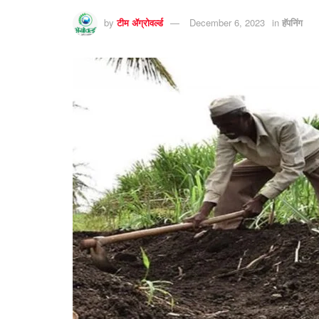
by
टीम ॲग्रोवर्ल्ड
December 6, 2023
in
हॅपनिंग