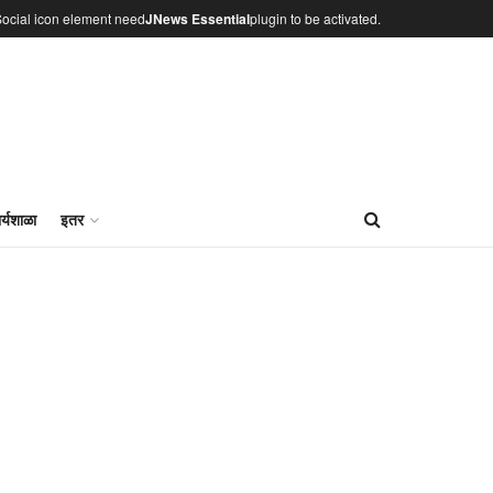
ocial icon element need
JNews Essential
plugin to be activated.
र्यशाळा
इतर