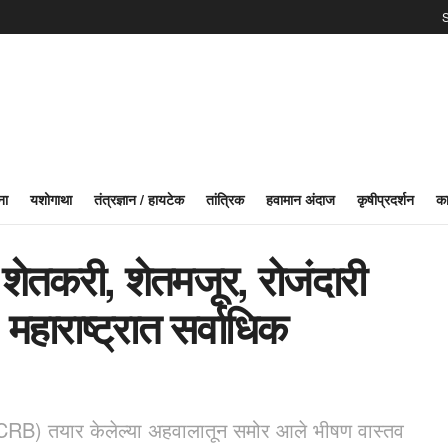
S
ना
यशोगाथा
तंत्रज्ञान / हायटेक
तांत्रिक
हवामान अंदाज
कृषीप्रदर्शन
का
5 शेतकरी, शेतमजूर, रोजंदारी
महाराष्ट्रात सर्वाधिक
 (NCRB) तयार केलेल्या अहवालातून समोर आले भीषण वास्तव