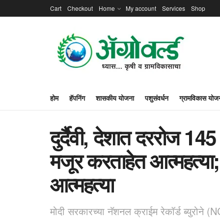
Cart
Checkout
Home
My account
Services
Shop
होम
हॅपनिंग
शासकीय योजना
पशुसंवर्धन
ग्रामविकास योज
दुर्दैवी, देशात दररोज 14
मजूर करताहेत आत्महत्या; 
आत्महत्या
मोदी सरकारच्या नॅशनल क्राईम रेकॉर्ड ब्युरोने