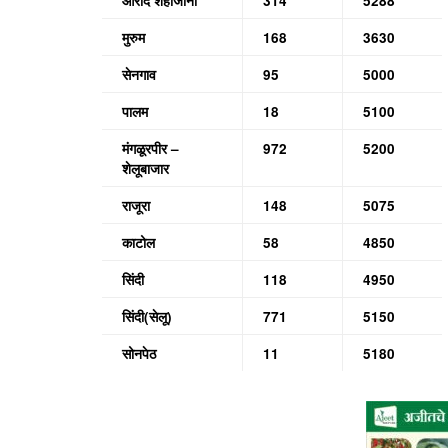
औराद शहाजानी
314
5288
मुरुम
168
3630
सेनगाव
95
5000
पालम
18
5100
मंगळूरपीर –
972
5200
शेलूबाजार
राजूरा
148
5075
काटोल
58
4850
सिंदी
118
4950
सिंदी(सेलू)
771
5150
सोनपेठ
11
5180