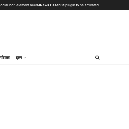
ocial icon element need
JNews Essential
plugin to be activated.
र्यशाळा
इतर