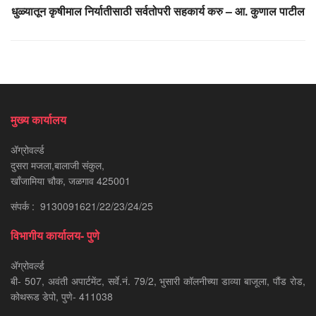
धुळ्यातून कृषीमाल निर्यातीसाठी सर्वतोपरी सहकार्य करु – आ. कुणाल पाटील
मुख्य कार्यालय
ॲग्रोवर्ल्ड
दुसरा मजला,बालाजी संकुल,
खाँजामिया चौक, जळगाव 425001
संपर्क : 9130091621/22/23/24/25
विभागीय कार्यालय- पुणे
ॲग्रोवर्ल्ड
बी- 507, अवंती अपार्टमेंट, सर्वे.नं. 79/2, भुसारी कॉलनीच्या डाव्या बाजूला, पौंड रोड,
कोथरूड डेपो, पुणे- 411038