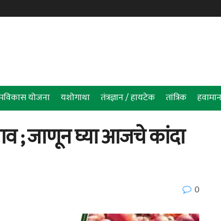
रामविकास योजना
यशोगाथा
तंत्रज्ञान / हायटेक
तांत्रिक
हवामान
व ; जाणून घ्या आजचे कांदा
0