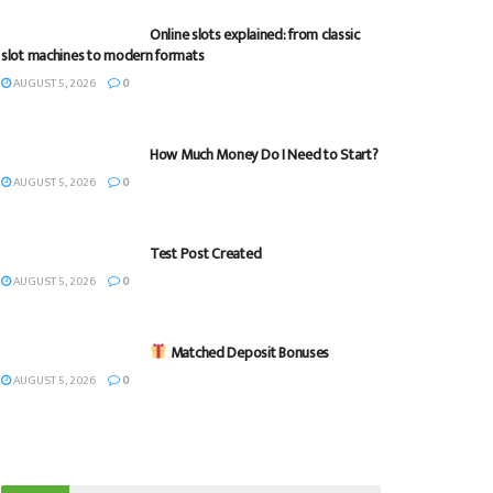
Online slots explained: from classic
slot machines to modern formats
AUGUST 5, 2026
0
How Much Money Do I Need to Start?
AUGUST 5, 2026
0
Test Post Created
AUGUST 5, 2026
0
Matched Deposit Bonuses
AUGUST 5, 2026
0