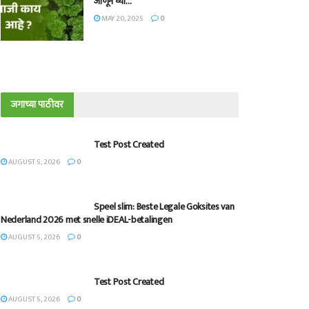
जाणून घ्या…
MAY 20, 2025
0
जगाच्या पाठीवर
Test Post Created
AUGUST 5, 2026
0
Speel slim: Beste Legale Goksites van
Nederland 2026 met snelle iDEAL-betalingen
AUGUST 5, 2026
0
Test Post Created
AUGUST 5, 2026
0