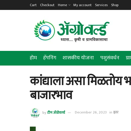
Cart
Checkout
Home
My account
Services
Shop
होम
हॅपनिंग
शासकीय योजना
पशुसंवर्धन
ग्
कांद्याला असा मिळतोय भा
बाजारभाव
by
टीम ॲग्रोवर्ल्ड
December 26, 2023
in
इतर