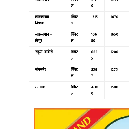
ल
0
लासलगाव –
क्विंट
1315
1670
निफाड
ल
लासलगाव –
क्विंट
106
1650
विंचूर
ल
80
राहूरी -वांबोरी
क्विंट
682
1200
ल
5
संगमनेर
क्विंट
529
1275
ल
7
मनमाड
क्विंट
400
1500
ल
0