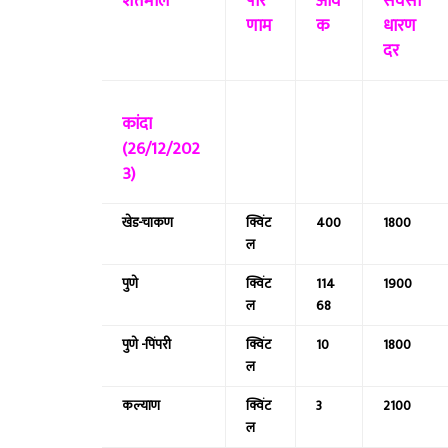
शेतमाल
परि
आव
सर्वसा
णाम
क
धारण
दर
कांदा
(26/12/202
3)
खेड-चाकण
क्विंट
400
1800
ल
पुणे
क्विंट
114
1900
ल
68
पुणे -पिंपरी
क्विंट
10
1800
ल
कल्याण
क्विंट
3
2100
ल