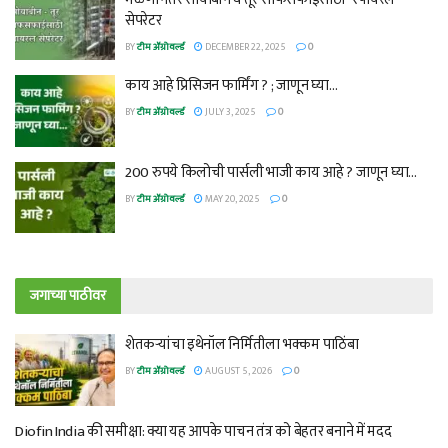
सेपरेटर
BY
टीम ॲग्रोवर्ल्ड
DECEMBER 22, 2025
0
काय आहे प्रिसिजन फार्मिंग ? ; जाणून घ्या…
BY
टीम ॲग्रोवर्ल्ड
JULY 3, 2025
0
200 रुपये किलोची पार्सली भाजी काय आहे ? जाणून घ्या…
BY
टीम ॲग्रोवर्ल्ड
MAY 20, 2025
0
जगाच्या पाठीवर
शेतकऱ्यांचा इथेनॉल निर्मितीला भक्कम पाठिंबा
BY
टीम ॲग्रोवर्ल्ड
AUGUST 5, 2026
0
Diofin India की समीक्षा: क्या यह आपके पाचन तंत्र को बेहतर बनाने में मदद