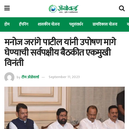
होम
हॅपनिंग
शासकीय योजना
पशुसंवर्धन
ग्रामविकास योजना
य
मनोज जरांगे पाटील यांनी उपोषण मागे
घेण्याची सर्वपक्षीय बैठकीत एकमुखी
विनंती
by
टीम ॲग्रोवर्ल्ड
September 11, 2023