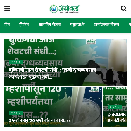
होम
हॅपनिंग
शासकीय योजना
पशुसंवर्धन
ग्रामविकास योजना
य
कार्यशाळा
बुकिंगची आज शेवटची संधी…; पुढची दुग्धव्यवसाय
कार्यशाळा पुढच्या वर्षी…
कार्यशाळा
कार्यशाळा
दुग्धव्यवसायास
5 म्हशीपासून 120 म्हशीपर्यंतचा प्रवास…??
₹ 3 कोटींपर्यंत..