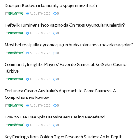
Duospin: Budování komunity a spojení mezi hráči
BY
टीम ॲग्रोवर्ल्ड
AUGUST 9, 2026
0
Həftəlik Turnirlər: Pinco Kazino’da Ən Yaxşı Oyunçular Kimlərdir?
BY
टीम ॲग्रोवर्ल्ड
AUGUST 9, 2026
0
Mostbet real pulla oynamaq üçün büdcə planı necə hazırlamaq olar?
BY
टीम ॲग्रोवर्ल्ड
AUGUST 9, 2026
0
Community Insights: Players’ Favorite Games at BetSekiz Casino
Türkiye
BY
टीम ॲग्रोवर्ल्ड
AUGUST 9, 2026
0
Fortunica Casino Australia’s Approach to Game Fairness: A
Comprehensive Review
BY
टीम ॲग्रोवर्ल्ड
AUGUST 9, 2026
0
How to Use Free Spins at WinHero Casino Nederland
BY
टीम ॲग्रोवर्ल्ड
AUGUST 9, 2026
0
Key Findings from Golden Tiger Research Studies: An In-Depth