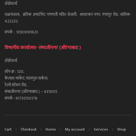
ॲग्रोवर्ल्ड
तळमजला, प्रतिक अपार्टमेंट, गणपती मंदिर शेजारी, सावरकर नगर, गंगापूर रोड, नाशिक-
422222
संपर्क : 9130091623
विभागीय कार्यालय- संभाजीनगर (औरंगाबाद )
ॲग्रोवर्ल्ड
शॉप क्र : 120,
कैलाश मार्केट, पदमपुरा सर्कल,
रेल्वे स्टेशन रोड,
संभाजीनगर (औरंगाबाद ) – 431005
संपर्क : 9175050178
Cart
Checkout
Home
My account
Services
Shop