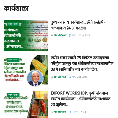
कार्यशाळा
दुग्धव्यवसाय कार्यशाळा.. अ‍ॅग्रोवर्ल्डतर्फे
कार्यशाळा
जळगावात 24 ऑगस्टला..
BY
टीम ॲग्रोवर्ल्ड
AUGUST 14, 2025
खरीप मका एकरी 75 क्विंटल उत्पादनाचा
कार्यशाळा
फॉर्मुला जाणून घ्या अ‍ॅग्रोवर्ल्डच्या नाशकातील
03 मे (शनिवारी) च्या कार्यशाळेत..
BY
टीम ॲग्रोवर्ल्ड
APRIL 21, 2025
EXPORT WORKSHOP.. कृषी शेतमाल
कार्यशाळा
निर्यात कार्यशाळा..; अ‍ॅग्रोवर्ल्डतर्फे नाशकात
20 जुलैला…
BY
टीम ॲग्रोवर्ल्ड
JULY 13, 2024