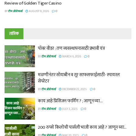
Review of Golden Tiger Casino
BY
टीम ॲग्रोवर्ल्ड
AUGUST 9, 2026
0
तांत्रिक
पॉवर वीडर : तण व्यवस्थापनासाठी प्रभावी यंत्र
BY
टीम ॲग्रोवर्ल्ड
MARCH 6, 2026
0
मळणीनंतर सोयाबीन व तूर साफसफाईसाठी- स्पायरल
सेपरेटर
BY
टीम ॲग्रोवर्ल्ड
DECEMBER 22, 2025
0
काय आहे प्रिसिजन फार्मिंग ? ; जाणून घ्या…
BY
टीम ॲग्रोवर्ल्ड
JULY 3, 2025
0
200 रुपये किलोची पार्सली भाजी काय आहे ? जाणून घ्या…
BY
टीम ॲग्रोवर्ल्ड
MAY 20, 2025
0