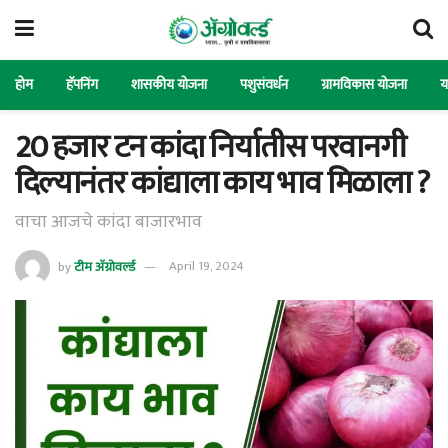
होम
हॅपनिंग
शासकीय योजना
पशुसंवर्धन
ग्रामविकास योजना
य
20 हजार टन कांदा निर्यातीस परवानगी
दिल्यानंतर कांद्याला काय भाव मिळाला ?
वाचा आजचे कांदा बाजारभाव
by
टीम ॲग्रोवर्ल्ड
April 19, 2024