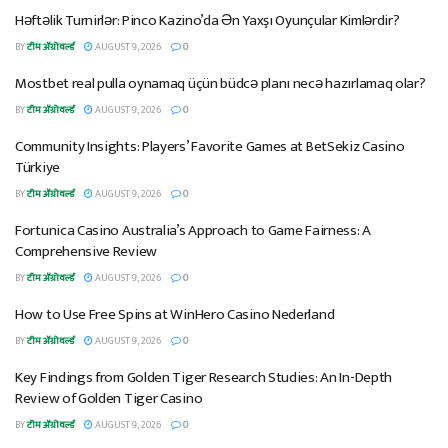
Həftəlik Turnirlər: Pinco Kazino’da Ən Yaxşı Oyunçular Kimlərdir?
BY
टीम ॲग्रोवर्ल्ड
AUGUST 9, 2026
0
Mostbet real pulla oynamaq üçün büdcə planı necə hazırlamaq olar?
BY
टीम ॲग्रोवर्ल्ड
AUGUST 9, 2026
0
Community Insights: Players’ Favorite Games at BetSekiz Casino
Türkiye
BY
टीम ॲग्रोवर्ल्ड
AUGUST 9, 2026
0
Fortunica Casino Australia’s Approach to Game Fairness: A
Comprehensive Review
BY
टीम ॲग्रोवर्ल्ड
AUGUST 9, 2026
0
How to Use Free Spins at WinHero Casino Nederland
BY
टीम ॲग्रोवर्ल्ड
AUGUST 9, 2026
0
Key Findings from Golden Tiger Research Studies: An In-Depth
Review of Golden Tiger Casino
BY
टीम ॲग्रोवर्ल्ड
AUGUST 9, 2026
0