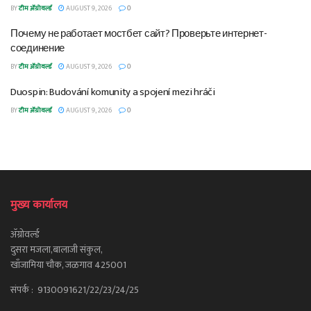
BY
टीम ॲग्रोवर्ल्ड
AUGUST 9, 2026
0
Почему не работает мостбет сайт? Проверьте интернет-
соединение
BY
टीम ॲग्रोवर्ल्ड
AUGUST 9, 2026
0
Duospin: Budování komunity a spojení mezi hráči
BY
टीम ॲग्रोवर्ल्ड
AUGUST 9, 2026
0
मुख्य कार्यालय
ॲग्रोवर्ल्ड
दुसरा मजला,बालाजी संकुल,
खाँजामिया चौक, जळगाव 425001
संपर्क : 9130091621/22/23/24/25