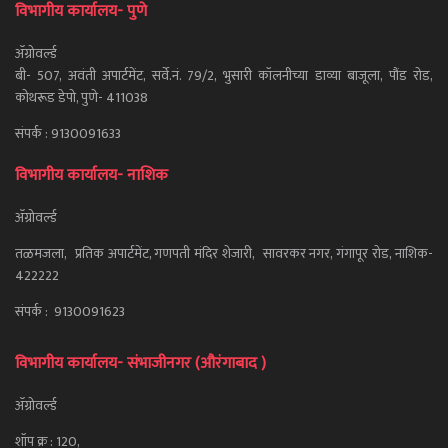
विभागीय कार्यालय- पुणे
ॲग्रोवर्ल्ड
बी- 507, अवंती अपार्टमेंट, सर्वे.नं. 79/2, भुसारी कॉलनीच्या डाव्या बाजूला, पौंड रोड,
कोथरूड डेपो, पुणे- 411038
संपर्क : 9130091633
विभागीय कार्यालय- नाशिक
ॲग्रोवर्ल्ड
तळमजला, प्रतिक अपार्टमेंट, गणपती मंदिर शेजारी, सावरकर नगर, गंगापूर रोड, नाशिक-
422222
संपर्क : 9130091623
विभागीय कार्यालय- संभाजीनगर (औरंगाबाद )
ॲग्रोवर्ल्ड
शॉप क्र : 120,