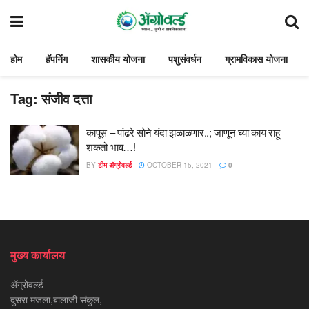
होम
हॅपनिंग
शासकीय योजना
पशुसंवर्धन
ग्रामविकास योजना
Tag:
संजीव दत्ता
कापूस – पांढरे सोने यंदा झळाळणार..; जाणून घ्या काय राहू
शकतो भाव…!
BY
टीम ॲग्रोवर्ल्ड
OCTOBER 15, 2021
0
मुख्य कार्यालय
ॲग्रोवर्ल्ड
दुसरा मजला,बालाजी संकुल,