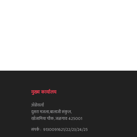
मुख्य कार्यालय
ॲग्रोवर्ल्ड
दुसरा मजला,बालाजी संकुल,
खाँजामिया चौक, जळगाव 425001
संपर्क : 9130091621/22/23/24/25