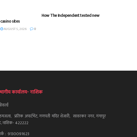
How The Independent tested new
casino sites
AUGUST 5, 2026
0
भागीय कार्यालय- नाशिक
रोवर्ल्ड
मजला, प्रतिक अपार्टमेंट, गणपती मंदिर शेजारी, सावरकर नगर, गंगापूर
ड, नाशिक- 422222
पर्क : 9130091623