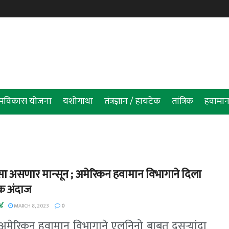
रामविकास योजना
यशोगाथा
तंत्रज्ञान / हायटेक
तांत्रिक
हवामान
सा असणार मान्सून ; अमेरिकन हवामान विभागाने दिला
िक अंदाज
्ड
MARCH 8, 2023
0
: अमेरिकन हवामान विभागाने एलनिनो बाबत दुसऱ्यांदा