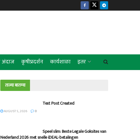
 अंदाज
कृषीप्रदर्शन
कार्यशाळा
इतर
ताज्या बातम्या
Test Post Created
AUGUST 5, 2026
0
Speel slim: Beste Legale Goksites van
Nederland 2026 met snelle iDEAL-betalingen