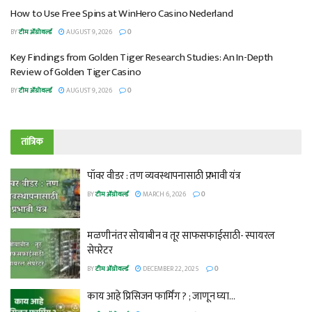
How to Use Free Spins at WinHero Casino Nederland
BY
टीम ॲग्रोवर्ल्ड
AUGUST 9, 2026
0
Key Findings from Golden Tiger Research Studies: An In-Depth
Review of Golden Tiger Casino
BY
टीम ॲग्रोवर्ल्ड
AUGUST 9, 2026
0
तांत्रिक
पॉवर वीडर : तण व्यवस्थापनासाठी प्रभावी यंत्र
BY
टीम ॲग्रोवर्ल्ड
MARCH 6, 2026
0
मळणीनंतर सोयाबीन व तूर साफसफाईसाठी- स्पायरल
सेपरेटर
BY
टीम ॲग्रोवर्ल्ड
DECEMBER 22, 2025
0
काय आहे प्रिसिजन फार्मिंग ? ; जाणून घ्या…