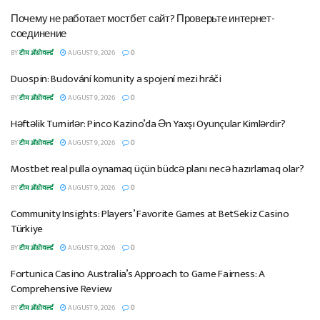
Почему не работает мостбет сайт? Проверьте интернет-
соединение
BY
टीम ॲग्रोवर्ल्ड
AUGUST 9, 2026
0
Duospin: Budování komunity a spojení mezi hráči
BY
टीम ॲग्रोवर्ल्ड
AUGUST 9, 2026
0
Həftəlik Turnirlər: Pinco Kazino’da Ən Yaxşı Oyunçular Kimlərdir?
BY
टीम ॲग्रोवर्ल्ड
AUGUST 9, 2026
0
Mostbet real pulla oynamaq üçün büdcə planı necə hazırlamaq olar?
BY
टीम ॲग्रोवर्ल्ड
AUGUST 9, 2026
0
Community Insights: Players’ Favorite Games at BetSekiz Casino
Türkiye
BY
टीम ॲग्रोवर्ल्ड
AUGUST 9, 2026
0
Fortunica Casino Australia’s Approach to Game Fairness: A
Comprehensive Review
BY
टीम ॲग्रोवर्ल्ड
AUGUST 9, 2026
0