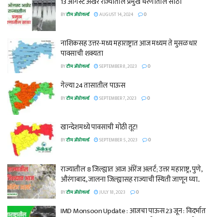
13 ऑगस्ट अखेर राज्यातील प्रमुख धरणातील साठा
BY
टीम ॲग्रोवर्ल्ड
AUGUST 14, 2024
0
नाशिकसह उत्तर-मध्य महाराष्ट्रात आज मध्यम ते मुसळधार
पावसाची शक्यता
BY
टीम ॲग्रोवर्ल्ड
SEPTEMBER 8, 2023
0
गेल्या 24 तासातील पाऊस
BY
टीम ॲग्रोवर्ल्ड
SEPTEMBER 7, 2023
0
खान्देशमध्ये पावसाची मोठी तूट!
BY
टीम ॲग्रोवर्ल्ड
SEPTEMBER 5, 2023
0
राज्यातील 8 जिल्ह्यात आज ऑरेंज अलर्ट; उत्तर महाराष्ट्र, पुणे,
औरंगाबाद, जालना जिल्ह्यासह राज्याची स्थिती जाणून घ्या..
BY
टीम ॲग्रोवर्ल्ड
JULY 18, 2023
0
IMD Monsoon Update : आजचा पाऊस 23 जून : विदर्भात