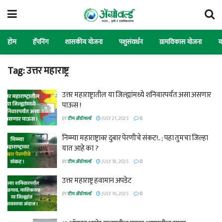
होम
हॅपनिंग
शासकीय योजना
पशुसंवर्धन
ग्रामविकास योजना
य
Tag:
उत्तर महाराष्ट्र
उत्तर महाराष्ट्रातील या जिल्ह्यांमध्ये शनिवारपर्यंत असा असणार
पाऊस !
BY
टीम ॲग्रोवर्ल्ड
JULY 21, 2025
0
निम्म्या महाराष्ट्रावर दुबार पेरणीचे संकट!.. ; पहा तुमचा जिल्हा
यात आहे का ?
BY
टीम ॲग्रोवर्ल्ड
JULY 18, 2025
0
उत्तर महाराष्ट्र हवामान अपडेट
BY
टीम ॲग्रोवर्ल्ड
JULY 16, 2025
0