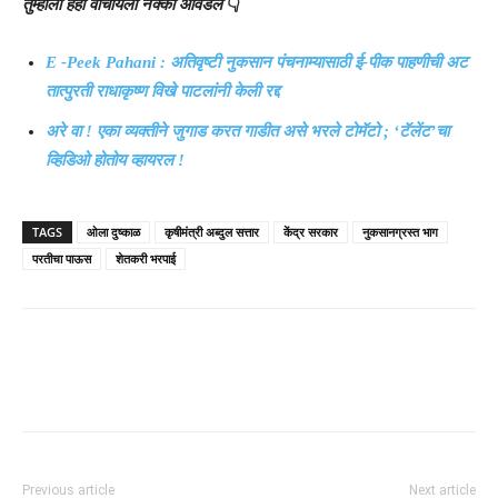
तुम्हाला हेही वाचायला नक्की आवडेल
👇
E -Peek Pahani : अतिवृष्टी नुकसान पंचनाम्यासाठी ई-पीक पाहणीची अट
तात्पुरती राधाकृष्ण विखे पाटलांनी केली रद्द
अरे वा ! एका व्यक्तीने जुगाड करत गाडीत असे भरले टोमॅटो ; ‘टॅलेंट’चा
व्हिडिओ होतोय व्हायरल !
TAGS
ओला दुष्काळ
कृषीमंत्री अब्दुल सत्तार
केंद्र सरकार
नुकसानग्रस्त भाग
परतीचा पाऊस
शेतकरी भरपाई
Previous article
Next article