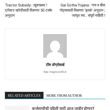
Tractor Subsidy : खुशखबर !
Gai Gotha Yojana : गाय व म्हैस
ट्रॅक्टर खरेदीसाठी मिळणार 50 टक्के
गोठ्यासाठी मिळणार ‘इतकं’ अनुदान ;
अनुदान
जाणून घ्या… संपूर्ण माहिती !
टीम ॲग्रोवर्ल्ड
http://eagroworld.in
RELATED ARTICLES
MORE FROM AUTHOR
कर्जमाफीची पहिली यादी आज जाहीर होणार?