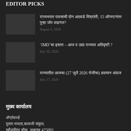
EDITOR PICKS
राज्यभरात पावसाची दोन आठवडे विश्रांती; 15 ऑगस्टनंतर
पुन्हा जोर वाढणार?
August 3, 2026
‘IMD’चा इशारा – आज व उद्या राज्यात अतिवृष्टी.?
July 30, 2026
राज्यातील आजचा (27 जुलै 2026 रोजीचा) हवामान अंदाज
July 27, 2026
मुख्य कार्यालय
ॲग्रोवर्ल्ड
दुसरा मजला,बालाजी संकुल,
खाँजामिया चौक, जळगाव 425001