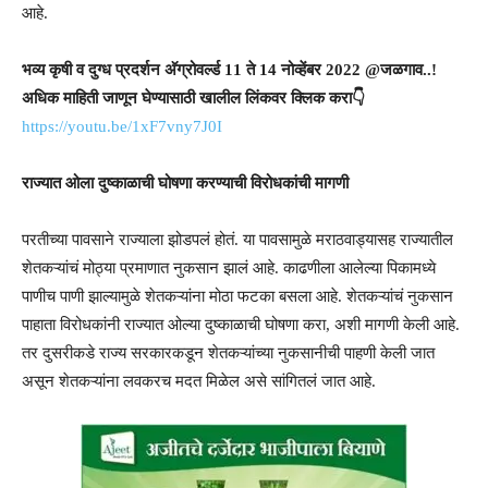
आहे.
भव्य कृषी व दुग्ध प्रदर्शन अ‍ॅग्रोवर्ल्ड 11 ते 14 नोव्हेंबर 2022 @जळगाव..!
अधिक माहिती जाणून घेण्यासाठी खालील लिंकवर क्लिक करा👇
https://youtu.be/1xF7vny7J0I
राज्यात ओला दुष्काळाची घोषणा करण्याची विरोधकांची मागणी
परतीच्या पावसाने राज्याला झोडपलं होतं. या पावसामुळे मराठवाड्यासह राज्यातील
शेतकऱ्यांचं मोठ्या प्रमाणात नुकसान झालं आहे. काढणीला आलेल्या पिकामध्ये
पाणीच पाणी झाल्यामुळे शेतकऱ्यांना मोठा फटका बसला आहे. शेतकऱ्यांचं नुकसान
पाहाता विरोधकांनी राज्यात ओल्या दुष्काळाची घोषणा करा, अशी मागणी केली आहे.
तर दुसरीकडे राज्य सरकारकडून शेतकऱ्यांच्या नुकसानीची पाहणी केली जात
असून शेतकऱ्यांना लवकरच मदत मिळेल असे सांगितलं जात आहे.