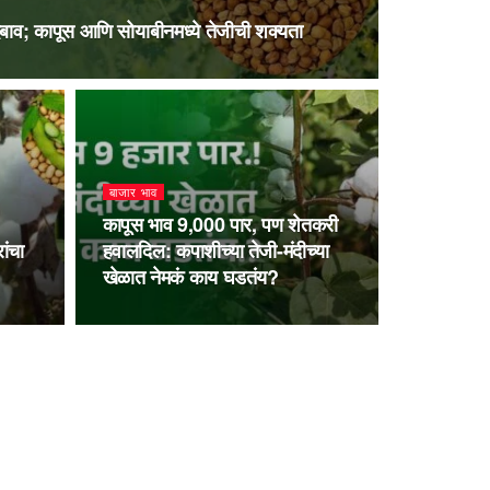
दबाव; कापूस आणि सोयाबीनमध्ये तेजीची शक्यता
बाजार भाव
कापूस भाव 9,000 पार, पण शेतकरी
ांचा
हवालदिल: कपाशीच्या तेजी-मंदीच्या
खेळात नेमकं काय घडतंय?