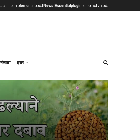
ocial icon element need
JNews Essential
plugin to be activated.
र्यशाळा
इतर