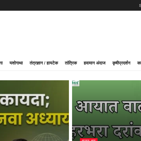
S
ना
यशोगाथा
तंत्रज्ञान / हायटेक
तांत्रिक
हवामान अंदाज
कृषीप्रदर्शन
का
बाजार भाव