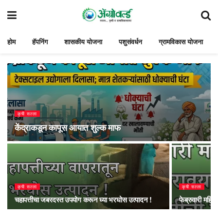
होम
हॅपनिंग
शासकीय योजना
पशुसंवर्धन
ग्रामविकास योजना
कृषी सल्ला
केंद्राकडून कापूस आयात शुल्क माफ
कृषी सल्ला
कृषी सल्ला
चहापत्तीचा जबरदस्त उपयोग करून घ्या भरघोस उत्पादन !
फेब्रुवारी महिन