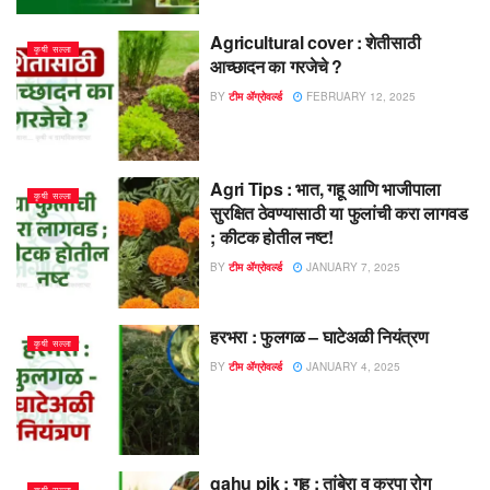
Agricultural cover : शेतीसाठी
कृषी सल्ला
आच्छादन का गरजेचे ?
BY
टीम ॲग्रोवर्ल्ड
FEBRUARY 12, 2025
Agri Tips : भात, गहू आणि भाजीपाला
कृषी सल्ला
सुरक्षित ठेवण्यासाठी या फुलांची करा लागवड
; कीटक होतील नष्ट!
BY
टीम ॲग्रोवर्ल्ड
JANUARY 7, 2025
हरभरा : फुलगळ – घाटेअळी नियंत्रण
कृषी सल्ला
BY
टीम ॲग्रोवर्ल्ड
JANUARY 4, 2025
gahu pik : गहू : तांबेरा व करपा रोग
कृषी सल्ला