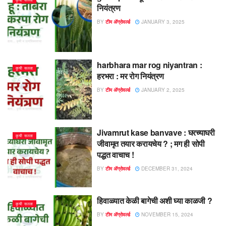
नियंत्रण
BY
टीम ॲग्रोवर्ल्ड
JANUARY 3, 2025
harbhara mar rog niyantran :
कृषी सल्ला
हरभरा : मर रोग नियंत्रण
BY
टीम ॲग्रोवर्ल्ड
JANUARY 2, 2025
Jivamrut kase banvave : घरच्याघरी
कृषी सल्ला
जीवामृत तयार करायचेय ? ; मग ही सोपी
पद्धत वाचाच !
BY
टीम ॲग्रोवर्ल्ड
DECEMBER 31, 2024
हिवाळ्यात केळी बागेची अशी घ्या काळजी ?
कृषी सल्ला
BY
टीम ॲग्रोवर्ल्ड
NOVEMBER 15, 2024