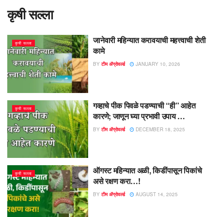
कृषी सल्ला
जानेवारी महिन्यात करावयाची महत्त्वाची शेती
कृषी सल्ला
कामे
BY
टीम ॲग्रोवर्ल्ड
JANUARY 10, 2026
गव्हाचे पीक पिवळे पडण्याची “ही” आहेत
कृषी सल्ला
कारणे; जाणून घ्या प्रभावी उपाय …
BY
टीम ॲग्रोवर्ल्ड
DECEMBER 18, 2025
ऑगस्ट महिन्यात अळी, किडींपासून पिकांचे
कृषी सल्ला
असे रक्षण करा…!
BY
टीम ॲग्रोवर्ल्ड
AUGUST 14, 2025