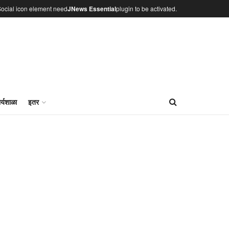
ocial icon element need
JNews Essential
plugin to be activated.
र्यशाळा
इतर