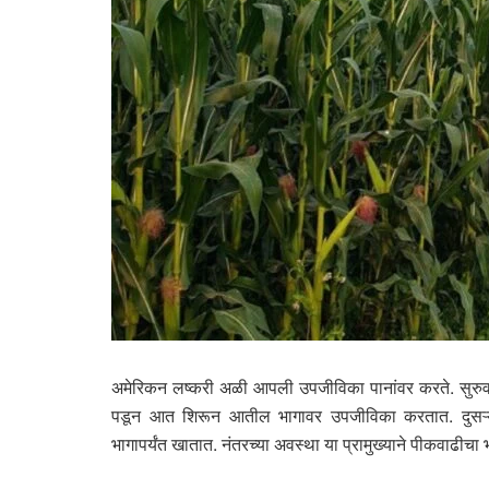
अमेरिकन लष्करी अळी आपली उपजीविका पानांवर करते. सुरुवात
पडून आत शिरून आतील भागावर उपजीविका करतात. दुसऱ्या
भागापर्यंत खातात. नंतरच्या अवस्था या प्रामुख्याने पीकवाढीचा