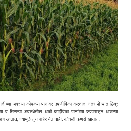
ीच्या अवस्था कोवळ्या पानांवर उपजीविका करतात. नंतर पोंग्यात छिद्र
 व तिसऱ्या अवस्थेतील अळी काहीवेळा पानांच्या कडापासून आतल्या
 भाग खातात, ज्यामुळे तुरा बाहेर येत नाही. कोवळी कणसे खातात.