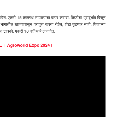
ेत. एकरी 15 कामगंध सापळ्यांचा वापर करावा. किडीचा प्रादुर्भाव दिसून
ा भागातील खाण्यापासून परावृत्त करता येईल, शेंडा तुटणार नाही. पिकाच्या
ात टाकावे. एकरी 10 पक्षीथांबे लावावेत.
 नगरीत.. । Agroworld Expo 2024।