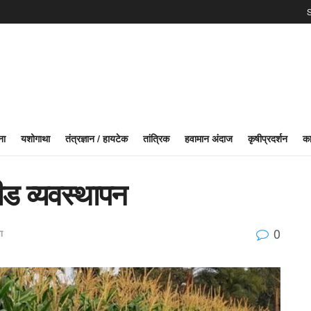
S
ना
यशोगाथा
तंत्रज्ञान / हायटेक
तांत्रिक
हवामान अंदाज
कृषीप्रदर्शन
का
ीड व्यवस्थापन
0
ा