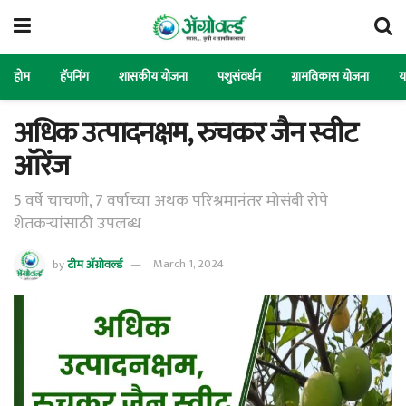
होम
हॅपनिंग
शासकीय योजना
पशुसंवर्धन
ग्रामविकास योजना
य
अधिक उत्पादनक्षम, रुचकर जैन स्वीट
ऑरेंज
5 वर्षे चाचणी, 7 वर्षाच्या अथक परिश्रमानंतर मोसंबी रोपे
शेतकऱ्यांसाठी उपलब्ध
by
टीम ॲग्रोवर्ल्ड
March 1, 2024