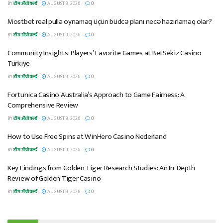
BY
टीम ॲग्रोवर्ल्ड
AUGUST 9, 2026
0
Mostbet real pulla oynamaq üçün büdcə planı necə hazırlamaq olar?
BY
टीम ॲग्रोवर्ल्ड
AUGUST 9, 2026
0
Community Insights: Players’ Favorite Games at BetSekiz Casino
Türkiye
BY
टीम ॲग्रोवर्ल्ड
AUGUST 9, 2026
0
Fortunica Casino Australia’s Approach to Game Fairness: A
Comprehensive Review
BY
टीम ॲग्रोवर्ल्ड
AUGUST 9, 2026
0
How to Use Free Spins at WinHero Casino Nederland
BY
टीम ॲग्रोवर्ल्ड
AUGUST 9, 2026
0
Key Findings from Golden Tiger Research Studies: An In-Depth
Review of Golden Tiger Casino
BY
टीम ॲग्रोवर्ल्ड
AUGUST 9, 2026
0