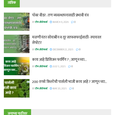
तांत्रिक
पॉवर वीडर : तण व्यवस्थापनासाठी प्रभावी यंत्र
BY
टीम ॲग्रोवर्ल्ड
MARCH 6, 2026
0
मळणीनंतर सोयाबीन व तूर साफसफाईसाठी- स्पायरल
सेपरेटर
BY
टीम ॲग्रोवर्ल्ड
DECEMBER 22, 2025
0
काय आहे प्रिसिजन फार्मिंग ? ; जाणून घ्या…
BY
टीम ॲग्रोवर्ल्ड
JULY 3, 2025
0
200 रुपये किलोची पार्सली भाजी काय आहे ? जाणून घ्या…
BY
टीम ॲग्रोवर्ल्ड
MAY 20, 2025
0
जगाच्या पाठीवर