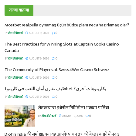
ताज्या बातम्या
Mostbet real pulla oynamaq üçün büdcə planı necə hazırlamaq olar?
BY
टीम ॲग्रोवर्ल्ड
AUGUST 9, 2026
0
The Best Practices for Winning Slots at Captain Cooks Casino
Canada
BY
टीम ॲग्रोवर्ल्ड
AUGUST 9, 2026
0
The Community of Players at Swiss4Win Casino Schweiz
BY
टीम ॲग्रोवर्ल्ड
AUGUST 9, 2026
0
كيف تقارن أمان اللعب في كازينو 1xbet بكازينوهات أخرى؟
BY
टीम ॲग्रोवर्ल्ड
AUGUST 9, 2026
0
शेतकऱ्यांचा इथेनॉल निर्मितीला भक्कम पाठिंबा
BY
टीम ॲग्रोवर्ल्ड
AUGUST 5, 2026
0
Diofin India की समीक्षा: क्या यह आपके पाचन तंत्र को बेहतर बनाने में मदद