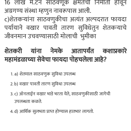
16 लाख मे.टन साठवणूक क्षमतेची निर्मीती होवून
अग्रगण्य संस्था म्हणुन नावरूपास आली.
c)शेतकऱ्यांना साठवणुकीचा अत्यंत अल्पदरात फायदा
पर्यायाने वखार पावती तारण सुविधेतुन शेतकऱ्याचे
जीवनमान उचवण्यासाठी मोलाची भुमीका
शेतकरी यांना नेमके आतापर्यंत कशाप्रकारे
महामंडळाच्या सेवेचा फायदा पोहचलेला आहे
?
a) शेतमाल साठवणुक सुविधा उपलब्ध
b) वखार पावती तारण सुविधा उपलब्ध
c) ऑनलाईन वखार भाडे भरता येते, साठवणुकीसाठी जागेची
उपलब्धता कळते.
d) आर्थिक सुलभता प्राप्त होण्यास हातभार लागतो.