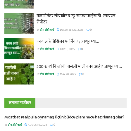
मळणीनंतर सोयाबीन व तूर साफसफाईसाठी- स्पायरल
सेपरेटर
BY
टीम ॲग्रोवर्ल्ड
DECEMBER 22, 2025
0
काय आहे प्रिसिजन फार्मिंग ? ; जाणून घ्या…
BY
टीम ॲग्रोवर्ल्ड
JULY 3, 2025
0
200 रुपये किलोची पार्सली भाजी काय आहे ? जाणून घ्या…
BY
टीम ॲग्रोवर्ल्ड
MAY 20, 2025
0
जगाच्या पाठीवर
Mostbet real pulla oynamaq üçün büdcə planı necə hazırlamaq olar?
BY
टीम ॲग्रोवर्ल्ड
AUGUST 9, 2026
0