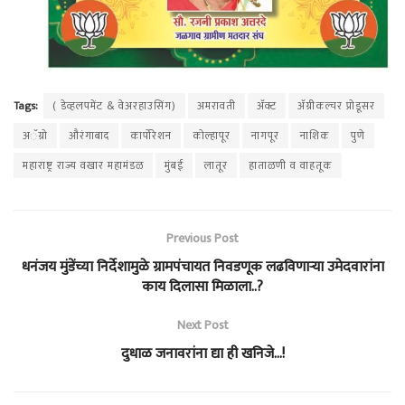
Tags:
( डेव्हलपमेंट & वेअरहाउसिंग)
अमरावती
अ‍ॅक्ट
अ‍ॅग्रीकल्चर प्रोडूसर
अॅग्रो
औरंगाबाद
कार्पोरेशन
कोल्हापूर
नागपूर
नाशिक
पुणे
महाराष्ट्र राज्य वखार महामंडळ
मुंबई
लातूर
हाताळणी व वाहतूक
Previous Post
धनंजय मुंडेंच्या निर्देशामुळे ग्रामपंचायत निवडणूक लढविणाऱ्या उमेदवारांना
काय दिलासा मिळाला..?
Next Post
दुधाळ जनावरांना द्या ही खनिजे…!