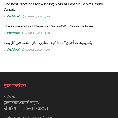
The Best Practices for Winning Slots at Captain Cooks Casino
Canada
BY
टीम ॲग्रोवर्ल्ड
AUGUST 9, 2026
0
The Community of Players at Swiss4Win Casino Schweiz
BY
टीम ॲग्रोवर्ल्ड
AUGUST 9, 2026
0
كيف تقارن أمان اللعب في كازينو 1xbet بكازينوهات أخرى؟
BY
टीम ॲग्रोवर्ल्ड
AUGUST 9, 2026
0
मुख्य कार्यालय
ॲग्रोवर्ल्ड
दुसरा मजला,बालाजी संकुल,
खाँजामिया चौक, जळगाव 425001
संपर्क : 9130091621/22/23/24/25