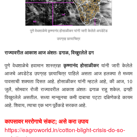
पुणे वेधशाळेचे कृष्णानंद होसाळीकर यांनी जारी केलेले अपडेटेड
उपग्रह छायाचित्र
राज्यावरील आकाश आज अंशतः ढगाळ, विखुरलेले ढग
पुणे वेधशाळेचे हवामान शास्त्रज्ञ
कृष्णानंद होसाळीकर
यांनी जारी केलेले
आजचे अपडेटेड उपग्रह छायाचित्र पाहिले असता आज हलक्या ते मध्यम
पावसाची शक्यता दिसत आहे. होसाळीकर यांनी म्हटले आहे, की आज, 10
जुलै, सोमवार रोजी राज्यावरील आकाश अंशतः ढगाळ राहू शकेल. ढगही
विखुरलेले असतील. सध्या मान्सूनचा कमी दाबाचा पट्टा दक्षिणेकडे कायम
आहे. शिवाय, त्याचा एक भाग पूर्वेकडे सरकत आहे.
कापसावर मररोगाचे संकट; असे करा उपाय
https://eagroworld.in/cotton-blight-crisis-do-so-