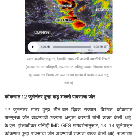
रडार छायाचित्रानुसार, देशातील पावसाची आजची याक्षणीची स्थिती
(काळ्या भागात अतिवृष्टी, लाल भागात अतिमुसळधार, पिवळ्या भागात
मुसळधार तर निळ्या जांभळ्या भागात हलका ते मध्यम पाऊस राहू
शकेल)
कोकणात 12 जुलैनंतर पुन्हा वाढू शकतो पावसाचा जोर
12 जुलैनंतर मात्र पुन्हा तीन-चार दिवस राज्यात, विशेषत: कोकणात
मान्सूनचा जोर वाढण्याची शक्यता अनुपम कश्यपी यांनी व्यक्त केली आहे.
के.एस. होसाळीकर यांनीही IMD GFS मार्गदर्शनानुसार, 13- 14 जुलैपासून
कोकणात पुन्हा पावसाचा जोर वाढण्याची शक्यता व्यक्त केली आहे. राज्याच्या