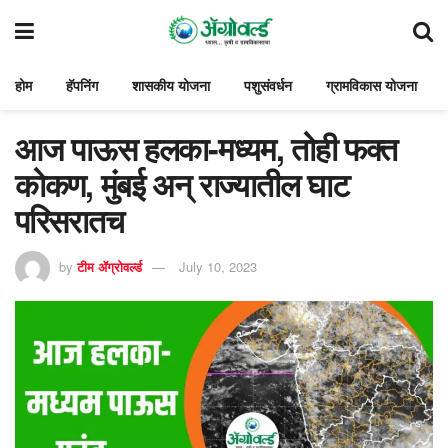
होम
हॅपनिंग
शासकीय योजना
पशुसंवर्धन
ग्रामविकास योजना
आज पाऊस हलका-मध्यम, तोही फक्त
कोकण, मुंबई अन् राज्यातील घाट
परिसरातच
by
टीम ॲग्रोवर्ल्ड
July 10, 2023