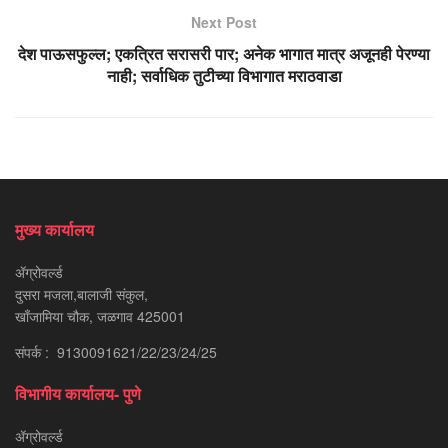
Next Post
देश पाऊसफुल्ल; एकत्रित सरासरी पार; अनेक भागात मात्र अजूनही पेरण्या
नाही; सर्वाधिक तुटीच्या विभागात मराठवाडा
मुख्य कार्यालय
ॲग्रोवर्ल्ड
दुसरा मजला,बालाजी संकुल,
खाँजामिया चौक, जळगाव 425001
संपर्क : 9130091621/22/23/24/25
विभागीय कार्यालय- पुणे
ॲग्रोवर्ल्ड