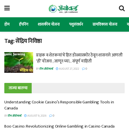
होम
हॅपनिंग
शासकीय योजना
पशुसंवर्धन
ग्रामविकास योजना
य
Tag:
सेंद्रिय निविष्ठा
ग्राहक व शेतकऱ्यांचे हित डोळ्यासमोर ठेवून शासनाने आणली
‘ही’ योजना ; जाणून घ्या… संपूर्ण माहिती
BY
टीम ॲग्रोवर्ल्ड
AUGUST 27, 2022
0
ताज्या बातम्या
Understanding Cookie Casino’s Responsible Gambling Tools in
Canada
BY
टीम ॲग्रोवर्ल्ड
AUGUST 9, 2026
0
Boo Casino: Revolutionizing Online Gambling in Casino Canada