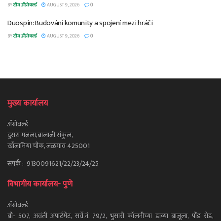
BY
टीम ॲग्रोवर्ल्ड
AUGUST 9, 2026
0
Duospin: Budování komunity a spojení mezi hráči
BY
टीम ॲग्रोवर्ल्ड
AUGUST 9, 2026
0
मुख्य कार्यालय
ॲग्रोवर्ल्ड
दुसरा मजला,बालाजी संकुल,
खाँजामिया चौक, जळगाव 425001
संपर्क : 9130091621/22/23/24/25
विभागीय कार्यालय- पुणे
ॲग्रोवर्ल्ड
बी- 507, अवंती अपार्टमेंट, सर्वे.नं. 79/2, भुसारी कॉलनीच्या डाव्या बाजूला, पौंड रोड,