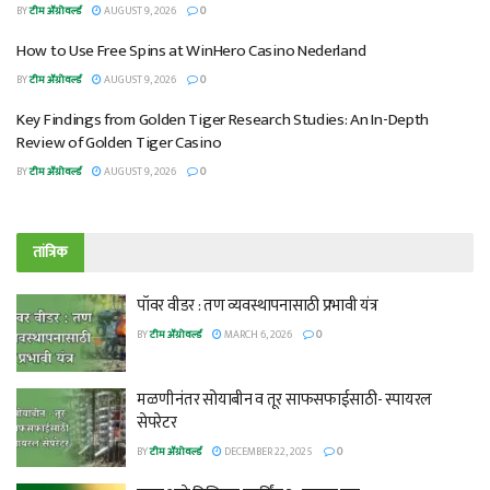
BY
टीम ॲग्रोवर्ल्ड
AUGUST 9, 2026
0
How to Use Free Spins at WinHero Casino Nederland
BY
टीम ॲग्रोवर्ल्ड
AUGUST 9, 2026
0
Key Findings from Golden Tiger Research Studies: An In-Depth
Review of Golden Tiger Casino
BY
टीम ॲग्रोवर्ल्ड
AUGUST 9, 2026
0
तांत्रिक
पॉवर वीडर : तण व्यवस्थापनासाठी प्रभावी यंत्र
BY
टीम ॲग्रोवर्ल्ड
MARCH 6, 2026
0
मळणीनंतर सोयाबीन व तूर साफसफाईसाठी- स्पायरल
सेपरेटर
BY
टीम ॲग्रोवर्ल्ड
DECEMBER 22, 2025
0