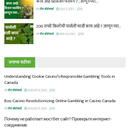
काय आहे प्रिसिजन फार्मिंग ? ; जाणून घ्या…
BY
टीम ॲग्रोवर्ल्ड
JULY 3, 2025
0
200 रुपये किलोची पार्सली भाजी काय आहे ? जाणून घ्या…
BY
टीम ॲग्रोवर्ल्ड
MAY 20, 2025
0
जगाच्या पाठीवर
Understanding Cookie Casino’s Responsible Gambling Tools in
Canada
BY
टीम ॲग्रोवर्ल्ड
AUGUST 9, 2026
0
Boo Casino: Revolutionizing Online Gambling in Casino Canada
BY
टीम ॲग्रोवर्ल्ड
AUGUST 9, 2026
0
Почему не работает мостбет сайт? Проверьте интернет-
соединение