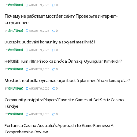
BY
टीम ॲग्रोवर्ल्ड
AUGUST 9, 2026
0
Почему не работает мостбет сайт? Проверьте интернет-
соединение
BY
टीम ॲग्रोवर्ल्ड
AUGUST 9, 2026
0
Duospin: Budování komunity a spojení mezi hráči
BY
टीम ॲग्रोवर्ल्ड
AUGUST 9, 2026
0
Həftəlik Turnirlər: Pinco Kazino’da Ən Yaxşı Oyunçular Kimlərdir?
BY
टीम ॲग्रोवर्ल्ड
AUGUST 9, 2026
0
Mostbet real pulla oynamaq üçün büdcə planı necə hazırlamaq olar?
BY
टीम ॲग्रोवर्ल्ड
AUGUST 9, 2026
0
Community Insights: Players’ Favorite Games at BetSekiz Casino
Türkiye
BY
टीम ॲग्रोवर्ल्ड
AUGUST 9, 2026
0
Fortunica Casino Australia’s Approach to Game Fairness: A
Comprehensive Review