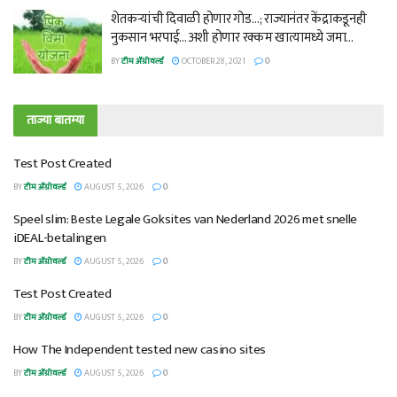
शेतकऱ्यांची दिवाळी होणार गोड…; राज्यानंतर केंद्राकडूनही
नुकसान भरपाई… अशी होणार रक्कम खात्यामध्ये जमा…
BY
टीम ॲग्रोवर्ल्ड
OCTOBER 28, 2021
0
ताज्या बातम्या
Test Post Created
BY
टीम ॲग्रोवर्ल्ड
AUGUST 5, 2026
0
Speel slim: Beste Legale Goksites van Nederland 2026 met snelle
iDEAL-betalingen
BY
टीम ॲग्रोवर्ल्ड
AUGUST 5, 2026
0
Test Post Created
BY
टीम ॲग्रोवर्ल्ड
AUGUST 5, 2026
0
How The Independent tested new casino sites
BY
टीम ॲग्रोवर्ल्ड
AUGUST 5, 2026
0