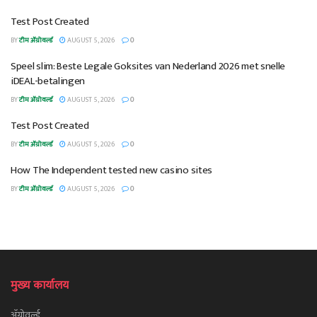
Test Post Created
BY
टीम ॲग्रोवर्ल्ड
AUGUST 5, 2026
0
Speel slim: Beste Legale Goksites van Nederland 2026 met snelle
iDEAL-betalingen
BY
टीम ॲग्रोवर्ल्ड
AUGUST 5, 2026
0
Test Post Created
BY
टीम ॲग्रोवर्ल्ड
AUGUST 5, 2026
0
How The Independent tested new casino sites
BY
टीम ॲग्रोवर्ल्ड
AUGUST 5, 2026
0
मुख्य कार्यालय
ॲग्रोवर्ल्ड