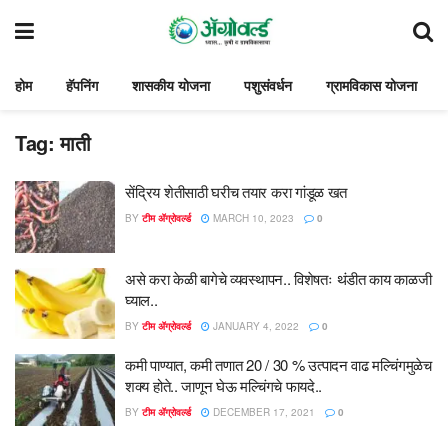
होम
हॅपनिंग
शासकीय योजना
पशुसंवर्धन
ग्रामविकास योजना
Tag:
माती
सेंद्रिय शेतीसाठी घरीच तयार करा गांडूळ खत
BY
टीम ॲग्रोवर्ल्ड
MARCH 10, 2023
0
असे करा केळी बागेचे व्यवस्थापन.. विशेषतः थंडीत काय काळजी
घ्याल..
BY
टीम ॲग्रोवर्ल्ड
JANUARY 4, 2022
0
कमी पाण्यात, कमी तणात 20 / 30 % उत्पादन वाढ मल्चिंगमुळेच
शक्य होते.. जाणून घेऊ मल्चिंगचे फायदे..
BY
टीम ॲग्रोवर्ल्ड
DECEMBER 17, 2021
0