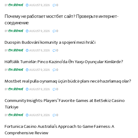
BY
टीम ॲग्रोवर्ल्ड
AUGUST 9, 2026
0
Почему не работает мостбет сайт? Проверьте интернет-
соединение
BY
टीम ॲग्रोवर्ल्ड
AUGUST 9, 2026
0
Duospin: Budování komunity a spojení mezi hráči
BY
टीम ॲग्रोवर्ल्ड
AUGUST 9, 2026
0
Həftəlik Turnirlər: Pinco Kazino’da Ən Yaxşı Oyunçular Kimlərdir?
BY
टीम ॲग्रोवर्ल्ड
AUGUST 9, 2026
0
Mostbet real pulla oynamaq üçün büdcə planı necə hazırlamaq olar?
BY
टीम ॲग्रोवर्ल्ड
AUGUST 9, 2026
0
Community Insights: Players’ Favorite Games at BetSekiz Casino
Türkiye
BY
टीम ॲग्रोवर्ल्ड
AUGUST 9, 2026
0
Fortunica Casino Australia’s Approach to Game Fairness: A
Comprehensive Review