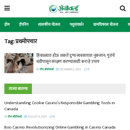
होम
हॅपनिंग
शासकीय योजना
पशुसंवर्धन
ग्रामविकास योजना
य
Tag:
प्रथमोपचार
हिवाळ्यात होऊ शकते दुग्ध व्यवसायात नुकसान; गुरांचे
थंडीपासून संरक्षण करण्यासाठी करा हे उपाय
BY
टीम ॲग्रोवर्ल्ड
DECEMBER 2, 2023
0
ताज्या बातम्या
Understanding Cookie Casino’s Responsible Gambling Tools in
Canada
BY
टीम ॲग्रोवर्ल्ड
AUGUST 9, 2026
0
Boo Casino: Revolutionizing Online Gambling in Casino Canada