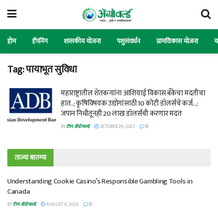
होम
हॅपनिंग
शासकीय योजना
पशुसंवर्धन
ग्रामविकास योजना
य
Tag:
पायाभूत सुविधा
महाराष्ट्रातील शेतकऱ्यांना आशियाई विकास बँकेचा मदतीचा
हात..; कृषिविषयक उद्योगांसाठी 10 कोटी डॉलर्सचे कर्ज…;
जपान निधीतूनही 20 लाख डॉलर्सची करणार मदत
BY
टीम ॲग्रोवर्ल्ड
OCTOBER 29, 2021
0
ताज्या बातम्या
Understanding Cookie Casino’s Responsible Gambling Tools in
Canada
BY
टीम ॲग्रोवर्ल्ड
AUGUST 9, 2026
0