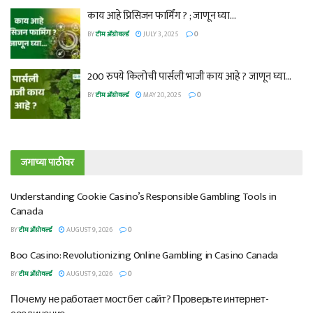
काय आहे प्रिसिजन फार्मिंग ? ; जाणून घ्या…
BY
टीम ॲग्रोवर्ल्ड
JULY 3, 2025
0
200 रुपये किलोची पार्सली भाजी काय आहे ? जाणून घ्या…
BY
टीम ॲग्रोवर्ल्ड
MAY 20, 2025
0
जगाच्या पाठीवर
Understanding Cookie Casino’s Responsible Gambling Tools in
Canada
BY
टीम ॲग्रोवर्ल्ड
AUGUST 9, 2026
0
Boo Casino: Revolutionizing Online Gambling in Casino Canada
BY
टीम ॲग्रोवर्ल्ड
AUGUST 9, 2026
0
Почему не работает мостбет сайт? Проверьте интернет-