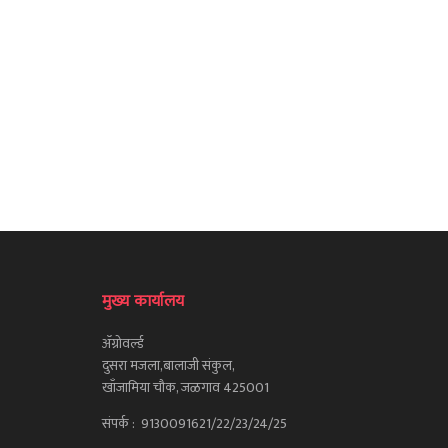
मुख्य कार्यालय
ॲग्रोवर्ल्ड
दुसरा मजला,बालाजी संकुल,
खाँजामिया चौक, जळगाव 425001
संपर्क : 9130091621/22/23/24/25