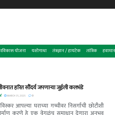
रामविकास योजना
यशोगाथा
तंत्रज्ञान / हायटेक
तांत्रिक
हवामान
ीवनात हरित सौंदर्य जपणाऱ्या जुईली कलभंडे
्ड
MARCH 31, 2025
0
ाविस्कर आपल्या घराच्या गच्चीवर निसर्गाची छोटीशी
िर्माण करणे हे एक वेगळंच समाधान देणारा अनुभव