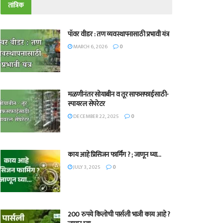
तांत्रिक
पॉवर वीडर : तण व्यवस्थापनासाठी प्रभावी यंत्र
MARCH 6, 2026
0
मळणीनंतर सोयाबीन व तूर साफसफाईसाठी-
स्पायरल सेपरेटर
DECEMBER 22, 2025
0
काय आहे प्रिसिजन फार्मिंग ? ; जाणून घ्या…
JULY 3, 2025
0
200 रुपये किलोची पार्सली भाजी काय आहे ?