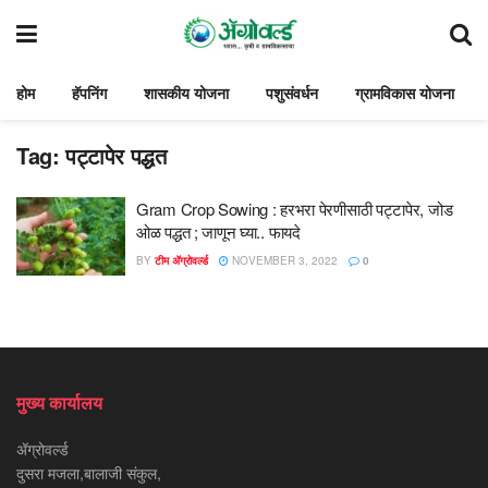
होम
हॅपनिंग
शासकीय योजना
पशुसंवर्धन
ग्रामविकास योजना
Tag:
पट्टापेर पद्धत
Gram Crop Sowing : हरभरा पेरणीसाठी पट्टापेर, जोड
ओळ पद्धत ; जाणून घ्या.. फायदे
BY
टीम ॲग्रोवर्ल्ड
NOVEMBER 3, 2022
0
मुख्य कार्यालय
ॲग्रोवर्ल्ड
दुसरा मजला,बालाजी संकुल,