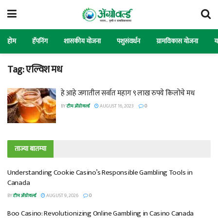
होम
हॅपनिंग
शासकीय योजना
पशुसंवर्धन
ग्रामविकास योजना
य
Tag:
एल्विश मध
हे आहे जगातील सर्वात महाग ९ लाख रुपये किलोचे मध
BY
टीम ॲग्रोवर्ल्ड
AUGUST 16, 2023
0
ताज्या बातम्या
Understanding Cookie Casino’s Responsible Gambling Tools in
Canada
BY
टीम ॲग्रोवर्ल्ड
AUGUST 9, 2026
0
Boo Casino: Revolutionizing Online Gambling in Casino Canada