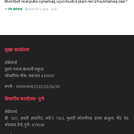
Mostbet real pulla oynamaq üçün büdcə planı necə hazırlamaq olar?
BY
टीम ॲग्रोवर्ल्ड
AUGUST 9, 2026
0
मुख्य कार्यालय
ॲग्रोवर्ल्ड
दुसरा मजला,बालाजी संकुल,
खाँजामिया चौक, जळगाव 425001
संपर्क : 9130091621/22/23/24/25
विभागीय कार्यालय- पुणे
ॲग्रोवर्ल्ड
बी- 507, अवंती अपार्टमेंट, सर्वे.नं. 79/2, भुसारी कॉलनीच्या डाव्या बाजूला, पौंड रोड,
कोथरूड डेपो, पुणे- 411038