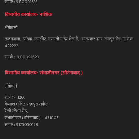
संपर्क : 9130091633
विभागीय कार्यालय- नाशिक
ॲग्रोवर्ल्ड
तळमजला, प्रतिक अपार्टमेंट, गणपती मंदिर शेजारी, सावरकर नगर, गंगापूर रोड, नाशिक-
422222
संपर्क : 9130091623
विभागीय कार्यालय- संभाजीनगर (औरंगाबाद )
ॲग्रोवर्ल्ड
शॉप क्र : 120,
कैलाश मार्केट, पदमपुरा सर्कल,
रेल्वे स्टेशन रोड,
संभाजीनगर (औरंगाबाद ) – 431005
संपर्क : 9175050178