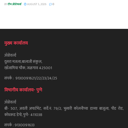
BY
टीम ॲग्रोवर्ल्ड
AUGUST 5, 2026
0
मुख्य कार्यालय
ॲग्रोवर्ल्ड
दुसरा मजला,बालाजी संकुल,
खाँजामिया चौक, जळगाव 425001
संपर्क : 9130091621/22/23/24/25
विभागीय कार्यालय- पुणे
ॲग्रोवर्ल्ड
बी- 507, अवंती अपार्टमेंट, सर्वे.नं. 79/2, भुसारी कॉलनीच्या डाव्या बाजूला, पौंड रोड,
कोथरूड डेपो, पुणे- 411038
संपर्क : 9130091633