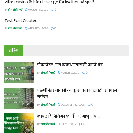
Vilket casino är bäst i Sverige för kvalitet på spel?
BY
टीम ॲग्रोवर्ल्ड
AUGUST 5, 2026
0
Test Post Created
BY
टीम ॲग्रोवर्ल्ड
AUGUST 4, 2026
0
तांत्रिक
पॉवर वीडर : तण व्यवस्थापनासाठी प्रभावी यंत्र
BY
टीम ॲग्रोवर्ल्ड
MARCH 6, 2026
0
मळणीनंतर सोयाबीन व तूर साफसफाईसाठी- स्पायरल
सेपरेटर
BY
टीम ॲग्रोवर्ल्ड
DECEMBER 22, 2025
0
काय आहे प्रिसिजन फार्मिंग ? ; जाणून घ्या…
BY
टीम ॲग्रोवर्ल्ड
JULY 3, 2025
0