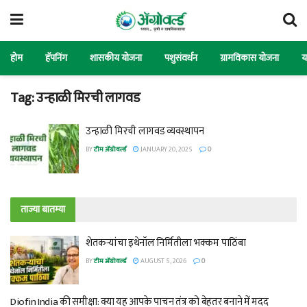
होम
हॅपनिंग
शासकीय योजना
पशुसंवर्धन
ग्रामविकास योजना
य
Tag:
उन्हाळी मिरची लागवड
उन्हाळी मिरची लागवड व्यवस्थापन
BY
टीम ॲग्रोवर्ल्ड
JANUARY 20, 2025
0
ताज्या बातम्या
शेतकऱ्यांचा इथेनॉल निर्मितीला भक्कम पाठिंबा
BY
टीम ॲग्रोवर्ल्ड
AUGUST 5, 2026
0
Diofin India की समीक्षा: क्या यह आपके पाचन तंत्र को बेहतर बनाने में मदद