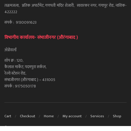
तळमजला, प्रतिक अपार्टमेंट, गणपती मंदिर शेजारी, सावरकर नगर, गंगापूर रोड, नाशिक-
422222
संपर्क : 9130091623
विभागीय कार्यालय- संभाजीनगर (औरंगाबाद )
ॲग्रोवर्ल्ड
शॉप क्र : 120,
कैलाश मार्केट, पदमपुरा सर्कल,
रेल्वे स्टेशन रोड,
संभाजीनगर (औरंगाबाद ) – 431005
संपर्क : 9175050178
Cart
Checkout
Home
My account
Services
Shop
© 2020.