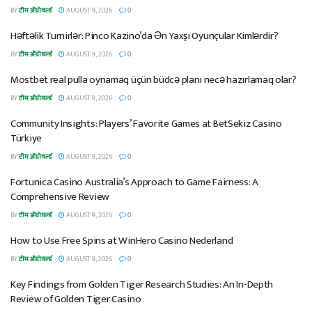
BY
टीम ॲग्रोवर्ल्ड
AUGUST 9, 2026
0
Həftəlik Turnirlər: Pinco Kazino’da Ən Yaxşı Oyunçular Kimlərdir?
BY
टीम ॲग्रोवर्ल्ड
AUGUST 9, 2026
0
Mostbet real pulla oynamaq üçün büdcə planı necə hazırlamaq olar?
BY
टीम ॲग्रोवर्ल्ड
AUGUST 9, 2026
0
Community Insights: Players’ Favorite Games at BetSekiz Casino
Türkiye
BY
टीम ॲग्रोवर्ल्ड
AUGUST 9, 2026
0
Fortunica Casino Australia’s Approach to Game Fairness: A
Comprehensive Review
BY
टीम ॲग्रोवर्ल्ड
AUGUST 9, 2026
0
How to Use Free Spins at WinHero Casino Nederland
BY
टीम ॲग्रोवर्ल्ड
AUGUST 9, 2026
0
Key Findings from Golden Tiger Research Studies: An In-Depth
Review of Golden Tiger Casino