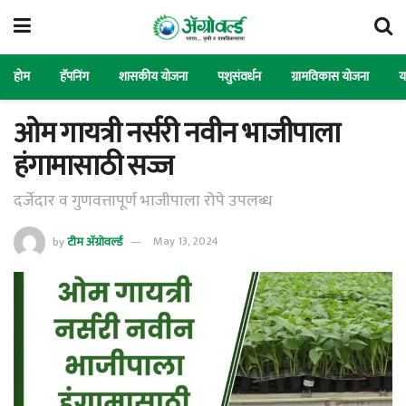
होम
हॅपनिंग
शासकीय योजना
पशुसंवर्धन
ग्रामविकास योजना
य
ओम गायत्री नर्सरी नवीन भाजीपाला
हंगामासाठी सज्ज
दर्जेदार व गुणवत्तापूर्ण भाजीपाला रोपे उपलब्ध
by
टीम ॲग्रोवर्ल्ड
May 13, 2024