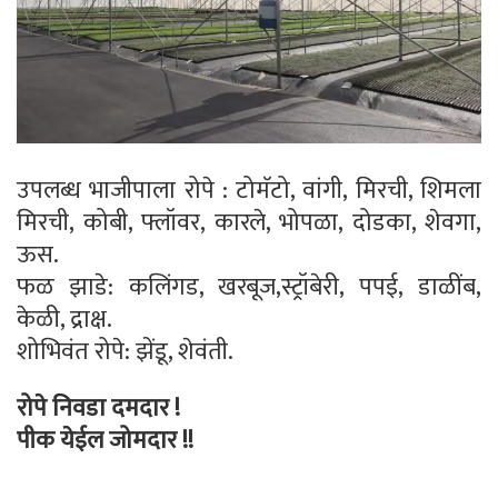
उपलब्ध भाजीपाला रोपे : टोमॅटो, वांगी, मिरची, शिमला
मिरची, कोबी, फ्लॉवर, कारले, भोपळा, दोडका, शेवगा,
ऊस.
फळ झाडे: कलिंगड, खरबूज,स्ट्रॉबेरी, पपई, डाळींब,
केळी, द्राक्ष.
शोभिवंत रोपे: झेंडू, शेवंती.
रोपे निवडा दमदार !
पीक येईल जोमदार !!