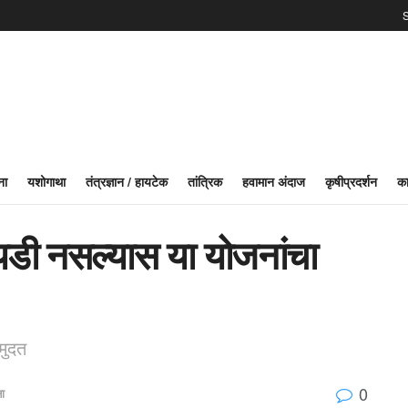
S
ना
यशोगाथा
तंत्रज्ञान / हायटेक
तांत्रिक
हवामान अंदाज
कृषीप्रदर्शन
का
डी नसल्यास या योजनांचा
मुदत
0
ा