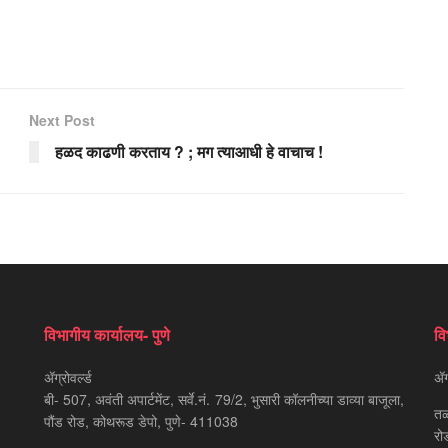
Next Post
हळद काढणी करताय ? ; मग त्याआधी हे वाचाच !
विभागीय कार्यालय- पुणे
वि
ॲग्रोवर्ल्ड
ॲग्
बी- 507, अवंती अपार्टमेंट, सर्वे.नं. 79/2, भुसारी कॉलनीच्या डाव्या बाजूला,
तळ
पौंड रोड, कोथरूड डेपो, पुणे- 411038
रो