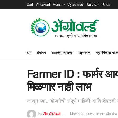
Cart
Checkout
Home
My account
Services
Shop
होम
हॅपनिंग
शासकीय योजना
पशुसंवर्धन
ग्रामविकास योज
Farmer ID : फार्मर आय
मिळणार नाही लाभ
जाणून घ्या.. योजनेची संपूर्ण माहिती आणि शेवटची 
by
टीम ॲग्रोवर्ल्ड
March 20, 2025
in
शासकीय योजन