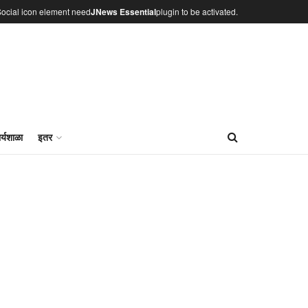
ocial icon element need
JNews Essential
plugin to be activated.
र्यशाळा
इतर