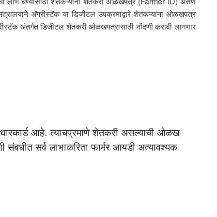
ंचा लाभ घेण्यासाठी शेतकऱ्यांना शेतकरी ओळखपत्र (Farmer ID) असणे
्रालयाने अ‍ॅग्रीस्टॅक या डिजीटल उपक्रमाद्वारे शेतकऱ्यांना ओळखपत्र
 अ‍ॅग्रीस्टॅक अंतर्गत डिजीटल शेतकरी ओळखपत्रासाठी नोंदणी करावी लागणार
े आधारकार्ड आहे. त्याचप्रमाणे शेतकरी असल्याची ओळख
 शी संबधीत सर्व लाभाकरिता फार्मर आयडी अत्यावश्यक