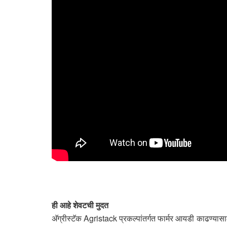
ही आहे शेवटची मुदत
अ‍ॅग्रीस्टॅक Agristack प्रकल्पांतर्गत फार्मर आयडी काढण्यासा