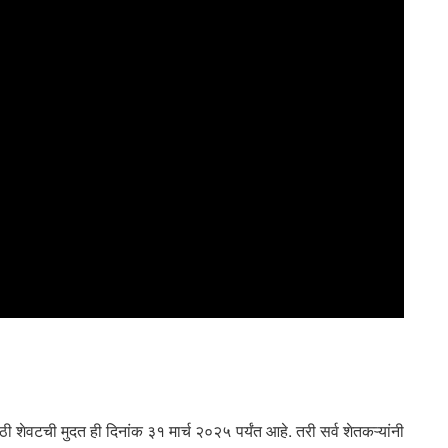
ठी शेवटची मुदत ही दिनांक ३१ मार्च २०२५ पर्यंत आहे. तरी सर्व शेतकऱ्यांनी