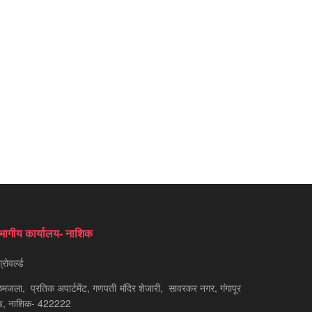
भागीय कार्यालय- नाशिक
रोवर्ल्ड
मजला, प्रतिक अपार्टमेंट, गणपती मंदिर शेजारी, सावरकर नगर, गंगापूर
ड, नाशिक- 422222