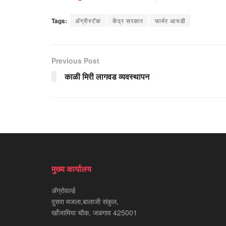
Tags:
अ‍ॅग्रीस्टॅक
केंद्र सरकार
फार्मर आयडी
Previous Post
काळी मिरी लागवड व्यवस्थापन
मुख्य कार्यालय
ॲग्रोवर्ल्ड
दुसरा मजला,बालाजी संकुल,
खाँजामिया चौक, जळगाव 425001