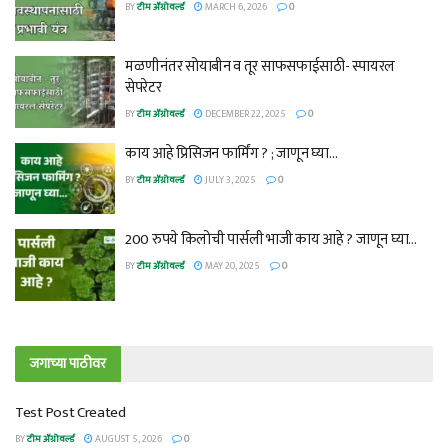
BY
टीम ॲग्रोवर्ल्ड
MARCH 6, 2026
0
मळणीनंतर सोयाबीन व तूर साफसफाईसाठी- स्पायरल
सेपरेटर
BY
टीम ॲग्रोवर्ल्ड
DECEMBER 22, 2025
0
काय आहे प्रिसिजन फार्मिंग ? ; जाणून घ्या…
BY
टीम ॲग्रोवर्ल्ड
JULY 3, 2025
0
200 रुपये किलोची पार्सली भाजी काय आहे ? जाणून घ्या…
BY
टीम ॲग्रोवर्ल्ड
MAY 20, 2025
0
जगाच्या पाठीवर
Test Post Created
BY
टीम ॲग्रोवर्ल्ड
AUGUST 5, 2026
0