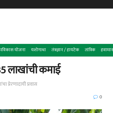
रामविकास योजना
यशोगाथा
तंत्रज्ञान / हायटेक
तांत्रिक
हवामान
ा 35 लाखांची कमाई
ा प्रेरणादायी प्रवास
0