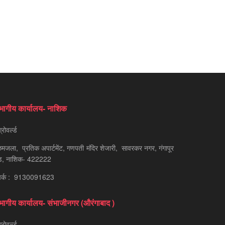
भागीय कार्यालय- नाशिक
रोवर्ल्ड
मजला, प्रतिक अपार्टमेंट, गणपती मंदिर शेजारी, सावरकर नगर, गंगापूर
ड, नाशिक- 422222
पर्क : 9130091623
भागीय कार्यालय- संभाजीनगर (औरंगाबाद )
रोवर्ल्ड