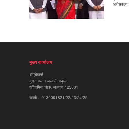
अर्थसंकल्प 
मुख्य कार्यालय
ॲग्रोवर्ल्ड
दुसरा मजला,बालाजी संकुल,
खाँजामिया चौक, जळगाव 425001
संपर्क : 9130091621/22/23/24/25