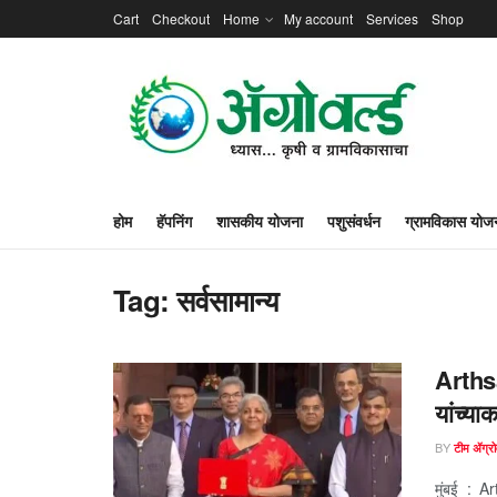
Cart
Checkout
Home
My account
Services
Shop
होम
हॅपनिंग
शासकीय योजना
पशुसंवर्धन
ग्रामविकास योज
Tag:
सर्वसामान्य
Arthsa
यांच्या
BY
टीम ॲग्रोव
मुंबई : A