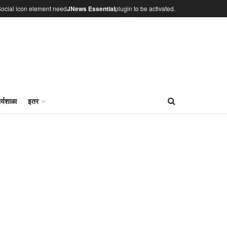
ocial icon element need
JNews Essential
plugin to be activated.
र्यशाळा
इतर