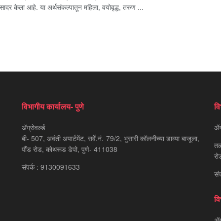
सादर केला आहे. या अर्थसंकल्पातून महिला, वयोवृद्ध, तरुण ...
विभागीय कार्यालय- पुणे
वि
ॲग्रोवर्ल्ड
ॲग्
बी- 507, अवंती अपार्टमेंट, सर्वे.नं. 79/2, भुसारी कॉलनीच्या डाव्या बाजूला,
तळ
पौंड रोड, कोथरूड डेपो, पुणे- 411038
रो
संपर्क : 9130091633
सं
वि
ॲग्