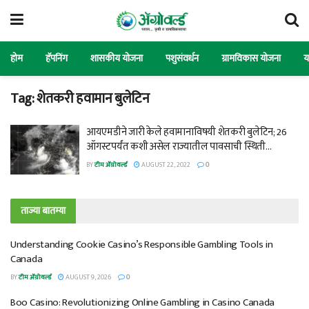
होम
हॅपनिंग
शासकीय योजना
पशुसंवर्धन
ग्रामविकास योजना
य
Tag:
शेतकरी हवामान बुलेटिन
आयएमडीने जारी केले हवामानाविषयी शेतकरी बुलेटिन; 26
ऑगस्टपर्यंत कशी असेल राज्यातील पावसाची स्थिती…
BY
टीम ॲग्रोवर्ल्ड
AUGUST 22, 2022
0
ताज्या बातम्या
Understanding Cookie Casino’s Responsible Gambling Tools in
Canada
BY
टीम ॲग्रोवर्ल्ड
AUGUST 9, 2026
0
Boo Casino: Revolutionizing Online Gambling in Casino Canada