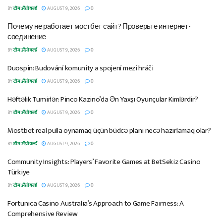
BY
टीम ॲग्रोवर्ल्ड
AUGUST 9, 2026
0
Почему не работает мостбет сайт? Проверьте интернет-
соединение
BY
टीम ॲग्रोवर्ल्ड
AUGUST 9, 2026
0
Duospin: Budování komunity a spojení mezi hráči
BY
टीम ॲग्रोवर्ल्ड
AUGUST 9, 2026
0
Həftəlik Turnirlər: Pinco Kazino’da Ən Yaxşı Oyunçular Kimlərdir?
BY
टीम ॲग्रोवर्ल्ड
AUGUST 9, 2026
0
Mostbet real pulla oynamaq üçün büdcə planı necə hazırlamaq olar?
BY
टीम ॲग्रोवर्ल्ड
AUGUST 9, 2026
0
Community Insights: Players’ Favorite Games at BetSekiz Casino
Türkiye
BY
टीम ॲग्रोवर्ल्ड
AUGUST 9, 2026
0
Fortunica Casino Australia’s Approach to Game Fairness: A
Comprehensive Review