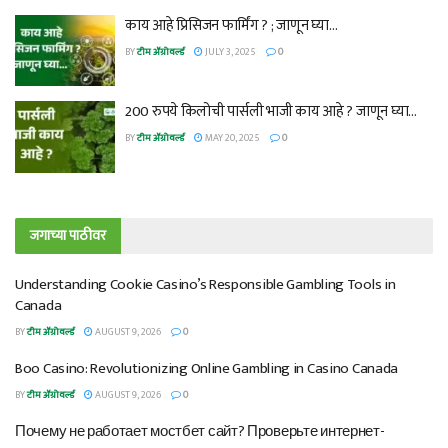
काय आहे प्रिसिजन फार्मिंग ? ; जाणून घ्या…
BY
टीम ॲग्रोवर्ल्ड
JULY 3, 2025
0
200 रुपये किलोची पार्सली भाजी काय आहे ? जाणून घ्या…
BY
टीम ॲग्रोवर्ल्ड
MAY 20, 2025
0
जगाच्या पाठीवर
Understanding Cookie Casino’s Responsible Gambling Tools in
Canada
BY
टीम ॲग्रोवर्ल्ड
AUGUST 9, 2026
0
Boo Casino: Revolutionizing Online Gambling in Casino Canada
BY
टीम ॲग्रोवर्ल्ड
AUGUST 9, 2026
0
Почему не работает мостбет сайт? Проверьте интернет-