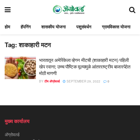
होम
हॅपनिंग
शासकीय योजना
पशुसंवर्धन
ग्रामविकास योजना
Tag:
शाकाहारी मटन
भारतातून अमेरिकेला व्हेगन मीटची (शाकाहारी मटन) पहिली
खेप रवाना; उच्च पौष्टिक मूल्यामुळे आंतरराष्ट्रीय बाजारपेठेत
मोठी मागणी
BY
टीम ॲग्रोवर्ल्ड
SEPTEMBER 29, 2022
0
मुख्य कार्यालय
ॲग्रोवर्ल्ड