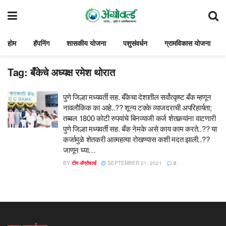
होम
हॅपनिंग
शासकीय योजना
पशुसंवर्धन
ग्रामविकास योजना
Tag:
बँकेचे अध्यक्ष रमेश थोरात
पुणे जिल्हा मध्यवर्ती सह. बँकेचा देशातील सर्वोत्कृष्ट बँक म्हणून
नावलौकिक का आहे..?? शून्य टक्के व्याजदराची अपरिहार्यता;
तब्बल 1800 कोटी रुपयांचे बिनव्याजी कर्ज शेतकर्‍यांना वाटणारी
पुणे जिल्हा मध्यवर्ती सह. बँक नेमके असे काय काम करते..?? या
कर्जामुळे शेतकरी आत्महत्या रोखण्यास कशी मदत झाली..??
जाणून घ्या…
BY
टीम ॲग्रोवर्ल्ड
SEPTEMBER 21, 2021
0