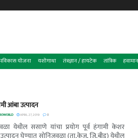
रामविकास योजना
यशोगाथा
तंत्रज्ञान / हायटेक
तांत्रिक
हवामान
ंगामी आंबा उत्पादन
ROWORLD
APRIL 27, 2019
0
ळा येथील ससाणे यांचा प्रयोग पूर्व हंगामी केशर
 उत्पादन घेण्यात सोनिजवळा (ता.केज, जि.बीड) येथील