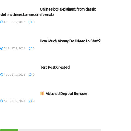
Online slots explained: from classic
slot machines to modern formats
AUGUST 5, 2026
0
How Much Money Do I Need to Start?
AUGUST 5, 2026
0
Test Post Created
AUGUST 5, 2026
0
Matched Deposit Bonuses
AUGUST 5, 2026
0