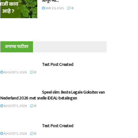
जाणून घ्या…
MAY 20, 2025
0
जगाच्या पाठीवर
Test Post Created
AUGUST 5, 2026
0
Speel slim: Beste Legale Goksites van
Nederland 2026 met snelle iDEAL-betalingen
AUGUST 5, 2026
0
Test Post Created
AUGUST 5, 2026
0