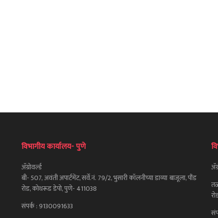
विभागीय कार्यालय- पुणे
वि
ॲग्रोवर्ल्ड
ॲग्
बी- 507, अवंती अपार्टमेंट, सर्वे.नं. 79/2, भुसारी कॉलनीच्या डाव्या बाजूला, पौंड
तळ
रोड, कोथरूड डेपो, पुणे- 411038
रो
संपर्क : 9130091633
सं