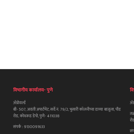
विभागीय कार्यालय- पुणे
वि
ॲग्रोवर्ल्ड
ॲग्
बी- 507, अवंती अपार्टमेंट, सर्वे.नं. 79/2, भुसारी कॉलनीच्या डाव्या बाजूला, पौंड
तळ
रोड, कोथरूड डेपो, पुणे- 411038
रो
संपर्क : 9130091633
सं