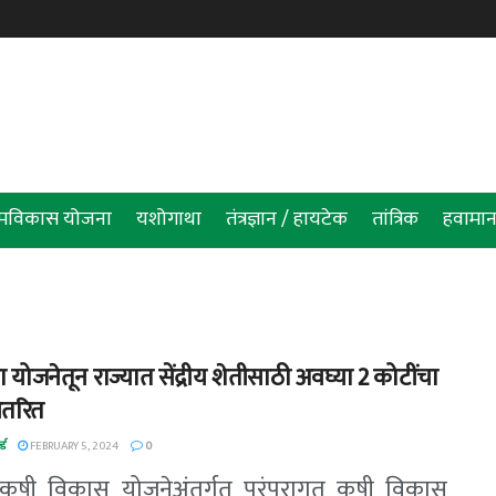
रामविकास योजना
यशोगाथा
तंत्रज्ञान / हायटेक
तांत्रिक
हवामान
च्या योजनेतून राज्यात सेंद्रीय शेतीसाठी अवघ्या 2 कोटींचा
ितरित
्ड
FEBRUARY 5, 2024
0
रीय कृषी विकास योजनेअंतर्गत परंपरागत कृषी विकास