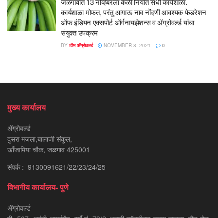
जळगावात 13 नोव्हेंबरला केळी निर्यात संधी कार्यशाळा.
कार्यशाळा मोफत, परंतु आगाऊ नाव नोंदणी आवश्यक फेडरेशन
ऑफ इंडियन एक्सपोर्ट ऑर्गनायझेशन्स व अ‍ॅग्रोवर्ल्ड यांचा
संयुक्त उपक्रम
BY
टीम ॲग्रोवर्ल्ड
NOVEMBER 8, 2021
0
मुख्य कार्यालय
ॲग्रोवर्ल्ड
दुसरा मजला,बालाजी संकुल,
खाँजामिया चौक, जळगाव 425001
संपर्क : 9130091621/22/23/24/25
विभागीय कार्यालय- पुणे
ॲग्रोवर्ल्ड