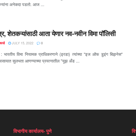
कऱ्यांना अनेकदा पडतो. आज ...
षेत्र, शेतकऱ्यांसाठी आता येणार नव-नवीन विमा पॉलिसी
JULY 15, 2022
र्ल्ड
0
ी : भारतीय विमा नियामक प्राधिकरणाने (इरडा) त्यांच्या "इज ऑफ डुइंग बिझनेस"
यवसायात सुलभता आणण्याच्या प्रयत्नातील "यूझ अँड ...
विभागीय कार्यालय- पुणे
वि