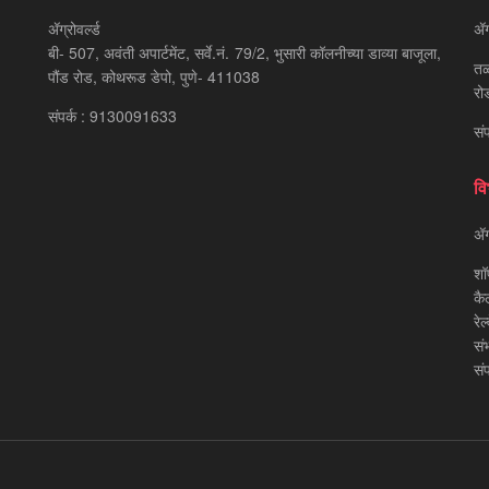
ॲग्रोवर्ल्ड
ॲग्
बी- 507, अवंती अपार्टमेंट, सर्वे.नं. 79/2, भुसारी कॉलनीच्या डाव्या बाजूला,
तळ
पौंड रोड, कोथरूड डेपो, पुणे- 411038
रो
संपर्क : 9130091633
सं
वि
ॲग्
शॉ
कै
रेल
सं
सं