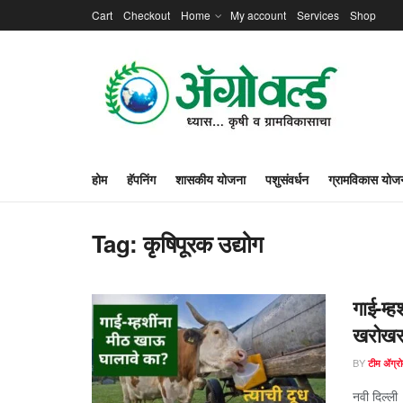
Cart
Checkout
Home
My account
Services
Shop
होम
हॅपनिंग
शासकीय योजना
पशुसंवर्धन
ग्रामविकास योज
Tag:
कृषिपूरक उद्योग
गाई-म्ह
खरोखरच
BY
टीम ॲग्रोव
नवी दिल्ली 