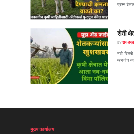
प्रश्न शेत
शेती क्
BY
टीम ॲग्रोव
नवी दिल्ल
म्हणजेच व्
मुख्य कार्यालय