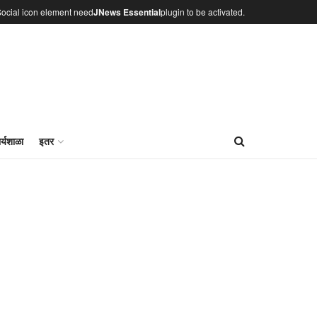
ocial icon element need
JNews Essential
plugin to be activated.
र्यशाळा
इतर