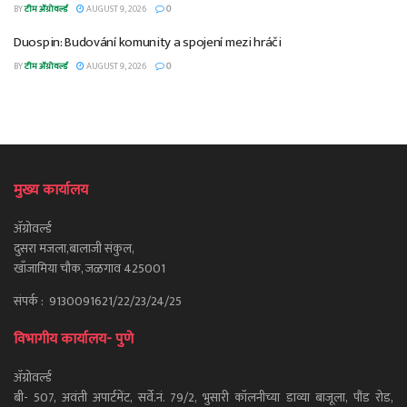
BY
टीम ॲग्रोवर्ल्ड
AUGUST 9, 2026
0
Duospin: Budování komunity a spojení mezi hráči
BY
टीम ॲग्रोवर्ल्ड
AUGUST 9, 2026
0
मुख्य कार्यालय
ॲग्रोवर्ल्ड
दुसरा मजला,बालाजी संकुल,
खाँजामिया चौक, जळगाव 425001
संपर्क : 9130091621/22/23/24/25
विभागीय कार्यालय- पुणे
ॲग्रोवर्ल्ड
बी- 507, अवंती अपार्टमेंट, सर्वे.नं. 79/2, भुसारी कॉलनीच्या डाव्या बाजूला, पौंड रोड,