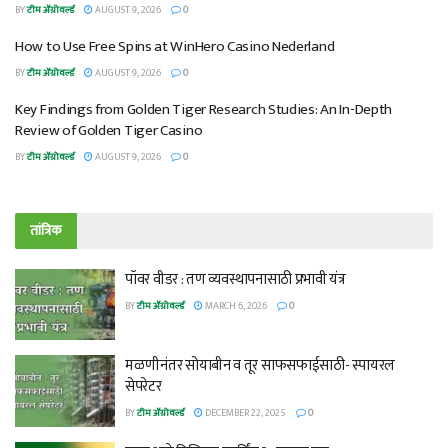
BY
टीम ॲग्रोवर्ल्ड
AUGUST 9, 2026
0
How to Use Free Spins at WinHero Casino Nederland
BY
टीम ॲग्रोवर्ल्ड
AUGUST 9, 2026
0
Key Findings from Golden Tiger Research Studies: An In-Depth
Review of Golden Tiger Casino
BY
टीम ॲग्रोवर्ल्ड
AUGUST 9, 2026
0
तांत्रिक
पॉवर वीडर : तण व्यवस्थापनासाठी प्रभावी यंत्र
BY
टीम ॲग्रोवर्ल्ड
MARCH 6, 2026
0
मळणीनंतर सोयाबीन व तूर साफसफाईसाठी- स्पायरल
सेपरेटर
BY
टीम ॲग्रोवर्ल्ड
DECEMBER 22, 2025
0