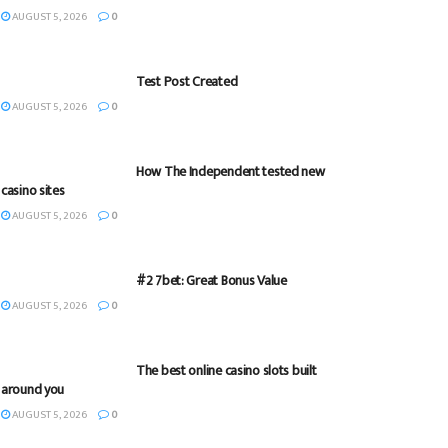
AUGUST 5, 2026
0
Test Post Created
AUGUST 5, 2026
0
How The Independent tested new
casino sites
AUGUST 5, 2026
0
#2 7bet: Great Bonus Value
AUGUST 5, 2026
0
The best online casino slots built
around you
AUGUST 5, 2026
0