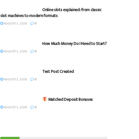
Online slots explained: from classic
slot machines to modern formats
AUGUST 5, 2026
0
How Much Money Do I Need to Start?
AUGUST 5, 2026
0
Test Post Created
AUGUST 5, 2026
0
Matched Deposit Bonuses
AUGUST 5, 2026
0