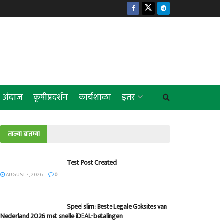
 अंदाज
कृषीप्रदर्शन
कार्यशाळा
इतर
ताज्या बातम्या
Test Post Created
AUGUST 5, 2026
0
Speel slim: Beste Legale Goksites van
Nederland 2026 met snelle iDEAL-betalingen