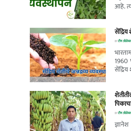
आहे. त
सेंद्रिय
BY
टीम ॲग्रोवर्ल
भारताम
1960 प
सेंद्रि
शेतीती
पिकाचा
BY
टीम ॲग्रोवर्ल
ज्ञान