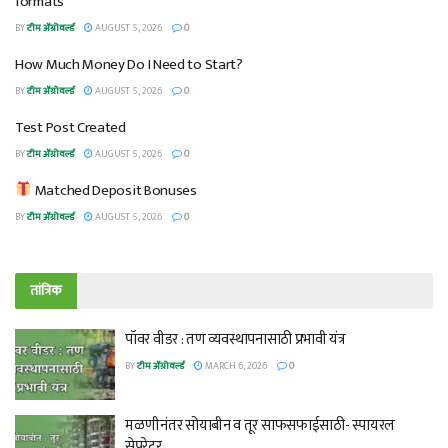
formats
BY
टीम ॲग्रोवर्ल्ड
AUGUST 5, 2026
0
How Much Money Do I Need to Start?
BY
टीम ॲग्रोवर्ल्ड
AUGUST 5, 2026
0
Test Post Created
BY
टीम ॲग्रोवर्ल्ड
AUGUST 5, 2026
0
Matched Deposit Bonuses
BY
टीम ॲग्रोवर्ल्ड
AUGUST 5, 2026
0
तांत्रिक
पॉवर वीडर : तण व्यवस्थापनासाठी प्रभावी यंत्र
BY
टीम ॲग्रोवर्ल्ड
MARCH 6, 2026
0
मळणीनंतर सोयाबीन व तूर साफसफाईसाठी- स्पायरल
सेपरेटर