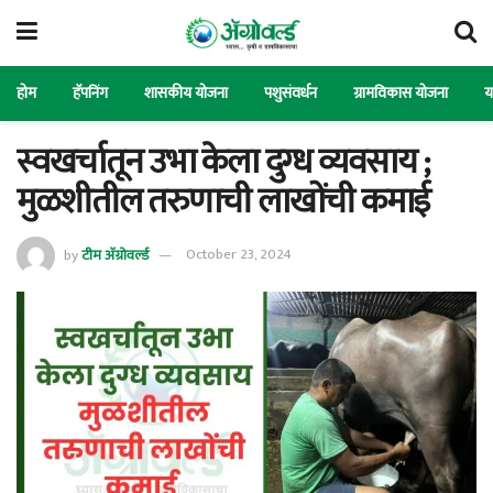
होम
हॅपनिंग
शासकीय योजना
पशुसंवर्धन
ग्रामविकास योजना
य
स्वखर्चातून उभा केला दुग्ध व्यवसाय ;
मुळशीतील तरुणाची लाखोंची कमाई
by
टीम ॲग्रोवर्ल्ड
October 23, 2024