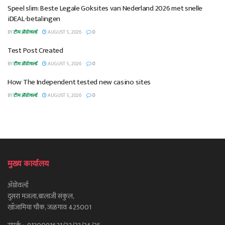
Speel slim: Beste Legale Goksites van Nederland 2026 met snelle
iDEAL-betalingen
BY
टीम ॲग्रोवर्ल्ड
AUGUST 5, 2026
0
Test Post Created
BY
टीम ॲग्रोवर्ल्ड
AUGUST 5, 2026
0
How The Independent tested new casino sites
BY
टीम ॲग्रोवर्ल्ड
AUGUST 5, 2026
0
मुख्य कार्यालय
ॲग्रोवर्ल्ड
दुसरा मजला,बालाजी संकुल,
खाँजामिया चौक, जळगाव 425001