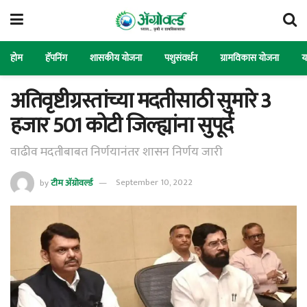
होम
हॅपनिंग
शासकीय योजना
पशुसंवर्धन
ग्रामविकास योजना
य
अतिवृष्टीग्रस्तांच्या मदतीसाठी सुमारे 3
हजार 501 कोटी जिल्ह्यांना सुपूर्द
वाढीव मदतीबाबत निर्णयानंतर शासन निर्णय जारी
by
टीम ॲग्रोवर्ल्ड
September 10, 2022