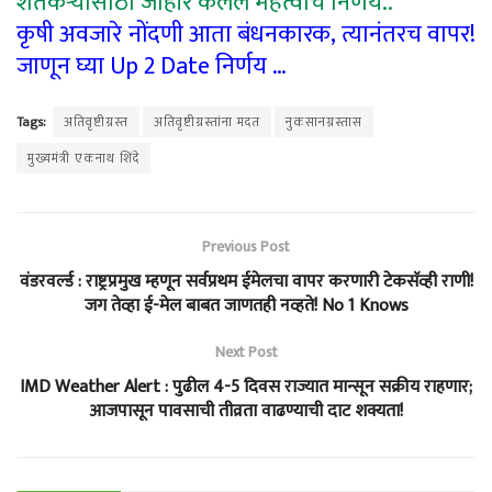
शेतकऱ्यांसाठी जाहीर केलेले महत्वाचे निर्णय..
कृषी अवजारे नोंदणी आता बंधनकारक, त्यानंतरच वापर!
जाणून घ्या Up 2 Date निर्णय …
Tags:
अतिवृष्टीग्रस्त
अतिवृष्टीग्रस्तांना मदत
नुकसानग्रस्तास
मुख्यमंत्री एकनाथ शिंदे
Previous Post
वंडरवर्ल्ड : राष्ट्रप्रमुख म्हणून सर्वप्रथम ईमेलचा वापर करणारी टेकसॅव्ही राणी!
जग तेव्हा ई-मेल बाबत जाणतही नव्हते! No 1 Knows
Next Post
IMD Weather Alert : पुढील 4-5 दिवस राज्यात मान्सून सक्रीय राहणार;
आजपासून पावसाची तीव्रता वाढण्याची दाट शक्यता!