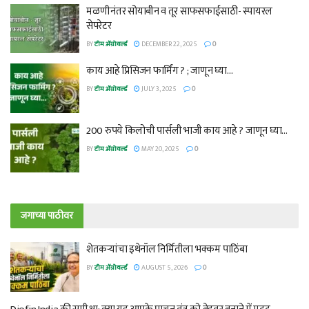
मळणीनंतर सोयाबीन व तूर साफसफाईसाठी- स्पायरल
सेपरेटर
BY
टीम ॲग्रोवर्ल्ड
DECEMBER 22, 2025
0
काय आहे प्रिसिजन फार्मिंग ? ; जाणून घ्या…
BY
टीम ॲग्रोवर्ल्ड
JULY 3, 2025
0
200 रुपये किलोची पार्सली भाजी काय आहे ? जाणून घ्या…
BY
टीम ॲग्रोवर्ल्ड
MAY 20, 2025
0
जगाच्या पाठीवर
शेतकऱ्यांचा इथेनॉल निर्मितीला भक्कम पाठिंबा
BY
टीम ॲग्रोवर्ल्ड
AUGUST 5, 2026
0