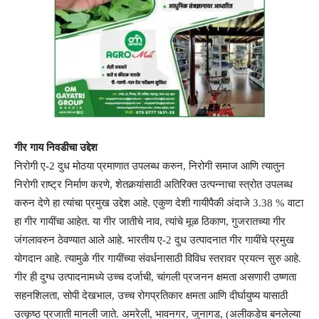
गीर गाय निवडीचा उद्देश
निरोगी ए-2 दुध मोठया प्रमाणात उपलब्ध करुन, निरोगी समाज आणि त्यातुन
निरोगी राष्ट्र निर्माण करणे, शेतकर्‍यांसाठी अतिरिक्त उत्पन्नाचा स्त्रोत उपलब्ध
करुन देणे हा त्यांचा प्रमुख उद्देश आहे. एकुण देशी गायीपैकी अंदाजे 3.38 % वाटा
हा गीर गायींचा आहेत. या गीर जातीचे नाव, त्यांचे मूळ ठिकाण, गुजरातच्या गीर
जंगलावरुन ठेवण्यात आले आहे. भारतीय ए-2 दुध उत्पादनात गीर गायींचे प्रमुख
योगदान आहे. त्यामुळे गीर गायींच्या संवर्धनासाठी विविध स्तरावर प्रयत्न सुरु आहे.
गीर ही दुग्ध उत्पादनामध्ये उच्च दर्जाची, चांगली प्रजनन क्षमता असणारी उष्णता
सहनशिलता, सोपी देखभाल, उच्च रोगप्रतिकार क्षमता आणि दीर्घायुष्य यासाठी
उत्कृष्ठ प्रजाती मानली जाते. अमरेली, भावनगर, जुनागड, (अलीकडेच बनलेल्या