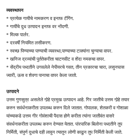
व्यवस्थापन
* प्रत्येक गायीचे नामकरण व इनाफ टॅगिंग.
* गायींचे दुध उत्पादन इनाफ वर नोंदणी.
* मिल्क पार्लर.
* दरवर्षी नियमित लसीकरण.
* स्वच्छ पिण्याच्या पाण्याची व्यवस्था,पाण्याच्या टाक्यांना चुन्याचा वापर.
* खनिज द्रव्यांची पुर्ततेकरीता चाटणवीट व शेंदा नमकचा वापर.
* सेंद्रीय पध्दतीने उगवलेले नेपीयरचे गवत, तीन प्रकारचा चारा, लसुनघास
ज्वारी, ऊस व शेवगा पानाचा वापर केला जातो.
उत्पादने
उत्तम गुणसुत्र असलेले गोर्‍हे प्रमुख उत्पादन आहे. गिर जातीचे उत्तम गोर्‍हे तयार
करुन सवंर्धनाकरीता उपलब्ध करुन दिले जातात. गोपालक, शेतकरी व गोशाळा
यांच्याकडे उत्तम गीर गोवंशाची पैदास होणे करीता त्यांना जातीवंत वासरे
संवर्धनाकरीता उपलब्ध करुन देण्यात येतात. पांरपारिक बिलोना पध्दतीने तुप
निर्मिती, संपुर्ण दुधाचे दही लावुन त्यातुन लोणी काढुन तुप निर्मिती केली जाते.