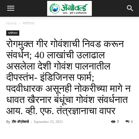
Home
यशोगाथा
यशोगाथा
रोगमुक्त गीर गोवंशाची निवड करून
संवर्धन; 40 लाखांची उलाढाल
असलेला देशी गोवंश पालनातील
दीपस्तंभ- इंडिजिनस फार्म;
पदवीधारक असूनही नोकरीच्या मागे न
धावत खैरनार बंधूंचा गोवंश संवर्धनात
आय. व्ही. एफ. तंत्रज्ञानाचा वापर
By
टीम ॲग्रोवर्ल्ड
-
3
September 25, 2021
0