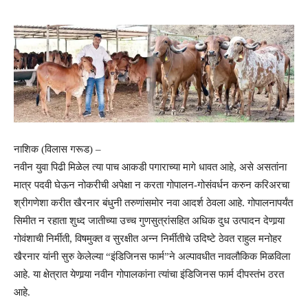
नाशिक (विलास गरूड) –
नवीन युवा पिढी मिळेल त्या पाच आकडी पगाराच्या मागे धावत आहे, असे असतांना
मात्र पदवी घेऊन नोकरीची अपेक्षा न करता गोपालन-गोसंवर्धन करुन करिअरचा
श्रीगणेशा करीत खैरनार बंधुनी तरुणांसमोर नवा आदर्श ठेवला आहे. गोपालनापर्यंत
सिमीत न रहाता शुध्द जातीच्या उच्च गुणसुत्रांसहित अधिक दुध उत्पादन देणार्‍या
गोवंशाची निर्मीती, विषमुक्त व सुरक्षीत अन्न निर्मीतीचे उदिष्टे ठेवत राहुल मनोहर
खैरनार यांनी सुरु केलेल्या “इंडिजिनस फार्म”ने अल्पावधीत नावलौकिक मिळविला
आहे. या क्षेत्रात येणार्‍या नवीन गोपालकांना त्यांचा इंडिजिनस फार्म दीपस्तंभ ठरत
आहे.