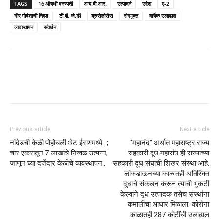
TAGS
16 औषधी वनस्पती
आय.बी.आर.
उत्पादने
उद्देश
ए-2
गीर गोवंशाची निवड
टी.बी. जे.डी
ब्रुसेलोसीस
रोगमुक्त
वार्षिक उलाढाल
व्यवस्थापन
संवर्धन
Previous article
Next article
नांदेडची केळी पोहोचली थेट ईराणमध्ये…;
“महानंद” अर्थात महाराष्ट्र राज्य
चार एकरातून 7 लाखांचे निव्वळ उत्पन्न;
सहकारी दूध महासंघ ही राज्याच्या
जाणून घ्या दर्जेदार केळीचे व्यवस्थापन..
सहकारी दूध संघांची शिखर संस्था आहे.
लॉकडाऊनच्या काळातही अतिरिक्त
दुधाचे संकलन करून त्याची भुकटी
केल्याने दूध उत्पादक तसेच संस्थांना
कमालीचा आधार मिळाला. कोरोना
काळातही 287 कोटींची उलाढाल