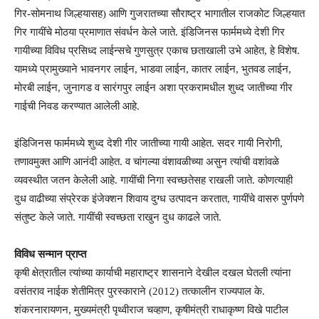
गिर-सोमनाथ जिल्हयासह) आणि गुजरातच्या सौराष्ट्र भागातील राजकोट जिल्हयात
गिर गायींचे मोठया प्रमाणात संवर्धन केले जाते. इंडिजिनस फार्ममध्ये देशी गिर
गायीच्या विविध प्रसिध्द लाईन्सचे गुणसुत्र एकाच छताखाली उभे आहेत, हे विशेष.
यामध्ये प्रामुख्याने भावनगर लाईन, भाडवा लाईन, कातर लाईन, भुतवड लाईन,
मोरबी लाईन, जुनागड व सारंगपुर लाईन अशा प्रकरामधील शुध्द जातीच्या गीर
गाईची निवड करण्यात आलेली आहे.
इंडिजिनस फार्ममध्ये शुध्द देशी गीर जातीच्या गायी आहेत. सदर गायी निरोगी,
तणावमुक्त आणि आनंदी आहेत. व चांगल्या वंशावळीच्या असुन त्यांची वशांवळे
व्यवस्थीत जतन केलेली आहे. गायींची निगा स्वच्छतेसह राखली जाते. कोणत्याही
दुध वाढीच्या संप्रेरक इंजेक्शन शिवाय दुग्ध उत्पादन करतात, गायींचे वासरु पुर्णपणे
संतुष्ट केले जाते. गायींची स्वच्छता राखुन दुध काढले जाते.
विविध सन्मान प्राप्त
कृषी क्षेत्रातील त्यांच्या कार्याची महाराष्ट्र शासनाने देखील दखल घेतली त्यांना
वसंतराव नाईक शेतीमित्र पुरस्काराने (2012) तत्कालीन राज्यपाल के.
शंकरनारायणन, मुख्यमंत्री पृथ्वीराज चव्हाण, कृषीमंत्री राधाकृष्ण विखे पाटील