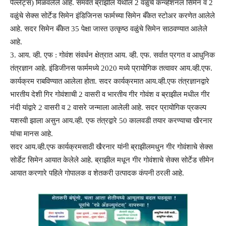
पेल्लेट्स) मिळवलेले आहे. समवेत ब्राझील येथील 2 वळुंचे कन्व्हेंशनल सिमेन व 2
वळुंचे सेक्स सोर्टेड सिमेन इंडिजिनस फार्मच्या सिमेन बँकेत स्टोअर करणेत आलेले
आहे. सदर सिमेन बँकेत 35 पेक्षा जास्त उत्कृष्ठ वळुंचे सिमेन साठवण्यात आलेले
आहे.
3. आय. व्ही. एफ : गोवंश संवर्धन क्षेत्रात आय. व्ही. एफ. सर्वात प्रगत व आधुनिक
तंत्रज्ञान आहे. इंडिजीनस फार्ममध्ये 2020 मध्ये प्रायोगिक तत्वावर आय.व्ही.एफ.
कार्यक्रम राबविण्यात आलेला होता. सदर कार्यक्रमात आय.व्ही.एफ तंत्रज्ञानद्वारे
भारतीय देशी गिर गोवंशाची 2 वासरी व भारतीय गीर गोवंश व ब्राझील मधील गीर
नंदी यांद्वारे 2 वासरी व 2 वासरे जन्माला आलेली आहे. सदर प्रायोगिक प्रकल्प
यशस्वी झाला असुन आय.व्ही. एफ तंत्रद्वारे 50 कालवडी तयार करण्याचा खैरनार
यांचा मानस आहे.
सदर आय.व्ही.एफ कार्यक्रमसाठी खैरनार यांनी ब्राझीलमधुन गीर गोवंशाचे सेक्स
सोर्डेट सिमेन आयात केलेले आहे. ब्राझील मधून गीर गोवंशाचे सेक्स सोर्टेड सीमेन
आयात करणारे पहिले गोपालक व शेतकरी उत्पादक कंपनी ठरली आहे.