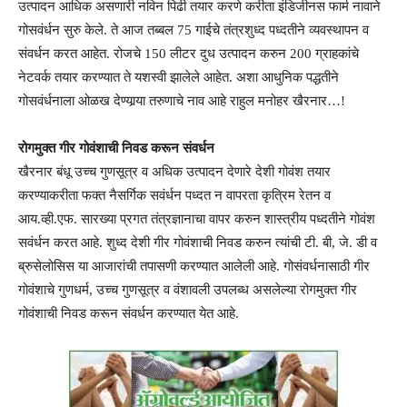
उत्पादन आधिक असणारी नविन पिढी तयार करणे करीता इंडिजीनस फार्म नावाने
गोसवंर्धन सुरु केले. ते आज तब्बल 75 गाईचे तंत्रशुध्द पध्दतीने व्यवस्थापन व
संवर्धन करत आहेत. रोजचे 150 लीटर दुध उत्पादन करुन 200 ग्राहकांचे
नेटवर्क तयार करण्यात ते यशस्वी झालेले आहेत. अशा आधुनिक पद्धतीने
गोसवंर्धनाला ओळख देण्यार्‍या तरुणाचे नाव आहे राहुल मनोहर खैरनार…!
रोगमुक्त गीर गोवंशाची निवड करून संवर्धन
खैरनार बंधू उच्च गुणसूत्र व अधिक उत्पादन देणारे देशी गोवंश तयार
करण्याकरीता फक्त नैसर्गिक सवंर्धन पध्दत न वापरता कृत्रिम रेतन व
आय.व्ही.एफ. सारख्या प्रगत तंत्रज्ञानाचा वापर करुन शास्त्रीय पध्दतीने गोवंश
सवंर्धन करत आहे. शुध्द देशी गीर गोवंशाची निवड करुन त्यांची टी. बी, जे. डी व
ब्रुसेलोसिस या आजारांची तपासणी करण्यात आलेली आहे. गोसंवर्धनासाठी गीर
गोवंशाचे गुणधर्म, उच्च गुणसूत्र व वंशावली उपलब्ध असलेल्या रोगमुक्त गीर
गोवंशाची निवड करून संवर्धन करण्यात येत आहे.