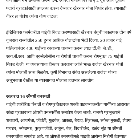
वीर्य आणि गर्भ उपलब्ध करुन देणे. आनंदी गायींचे निरोगी ए 2 दुध आणि दुधाचे
पदार्थ ग्राहकांसाठी उपलब्ध करुन देण्यावर खैरनार यांचा निर्धार होता. त्यासाठी
गीरर हा गोवंश त्यांना योग्य वाटला.
इंडिजिनस फार्मकरीता गाईची निवड करण्यासाठी खैरनार बंधुनी जवळपास दोन वर्ष
गुजरात राज्यांतील 250 हूनन आधिक गोशाळांना भेटी दिल्या. 20 हजार गाई
पाहिल्यानंतर 400 गाईंच्या रक्ताच्या चाचण्या करुन त्यात टी.बी. जे.डी.,
आय.बी.आर. आणि ब्रुसेलोसीस या रोगांची चाचणी करुन रोगमुक्त 75 गाईची
निवड केली. या व्यवसायाचा विस्तार करताना त्यांचे भाऊ राजेश खैरनार यांची
त्यांना मोलाची साथ मिळतेय. कृषी विभागात सेवेत असलेल्या राजेश यांच्या
अनुभवाचा देखील या व्यवसायात मोलाचा हातभार लागतोय.
आहारात 16 औषधी वनस्पती
गाईची शारीरिक स्थिती व रोगप्रतिकारक शक्ती वाढवण्याकरीता गायींच्या आहारात
सोळा प्रकारच्या औषधी वनस्पतींचा समावेश केला जातो. यामध्ये प्रामुख्याने
शतावरी, अश्वगंधा, जीवंती, गुळवेल, आवळा, बेहडा, त्रिफळा, सफेत मुसळी, शेवगा
पावडर, ज्येष्ठमध, पुत्रणजीवी, अर्जुन, बेल, विदारीकंद, हळंद सुंठ या औषधी
वनस्पतींचा समावेश आहे. या औषधी वनस्पतीमुळे गाईची आरोग्य निरोगी ठेवण्यात