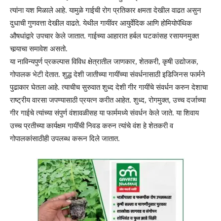
त्यांना यश मिळाले आहे. यामुळे गाईची रोग प्रतिकार क्षमता देखील वाढत असुन
दुधाची गुणवत्ता देखील वाढते. येथील गायींवर आयुर्वेदिक आणि होमियोपॅथिक
औषधांद्वारे उपचार केले जातात. गाईच्या आहारात हर्बल घटकांसह रसायनमुक्त
चार्‍याचा समावेश असतो.
या नाविन्यपुर्ण प्रकल्पास विविध क्षेत्रातील जाणकार, शेतकरी, कृषी उद्योजक,
गोपालक भेटी देतात. शुद्ध देशी जातीच्या गायींच्या संवर्धनासाठी इडिजिनस फार्मने
पुढाकार घेतला आहे. त्याचीच सुरुवात शुध्द देशी गीर गायींचे संवर्धन करुन देशाचा
राष्ट्रीय वारसा जपण्यासाठी प्रयत्न करीत आहेत. शुध्द, रोगमुक्त, उच्च दर्जाच्या
गीर गाईचे त्यांच्या संपुर्ण वंशावळीसह या फार्ममध्ये संवर्धन केले जाते. या शिवाय
उच्च प्रतीच्या कार्यक्षम गायींची निवड करुन त्यांचे वंश हे शेतकरी व
गोपालकांसाठीही उपलब्ध करून दिले जातात.