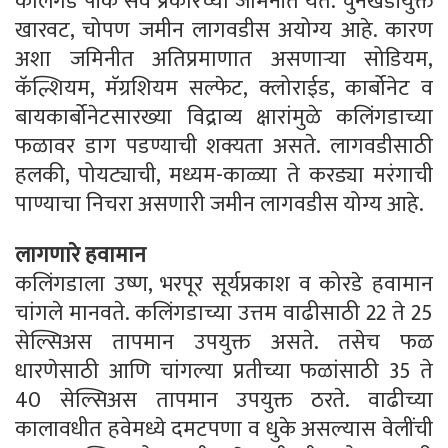
कलिंगड पीक सर्व प्रकारच्या जमिनीत येते. चुनखडीयुक्त
खारवट, चोपण जमीन लागवडीस अयोग्य आहे. कारण
अशा जमिनीत अतिप्रमाणात असणार्‍या सोडियम,
कॅल्शियम, मॅग्रशियम सल्फेट, क्लोराईड, कार्बोनेट व
बायकार्बोनेटसारख्या विद्राव्य क्षारांमुळे कलिंगडाच्या
फळावर डाग पडण्याची शक्यता असते. लागवडीसाठी
हलकी, पोयट्याची, मध्यम-काळ्या ते करड्या मरंगाची
पाण्याचा निचरा असणारी जमीन लागवडीस योग्य आहे.
लागणारे हवामान
कलिंगडाला उष्ण, भरपूर सूर्यप्रकाश व कोरडे हवामान
चांगले मानवते. कलिंगडाच्या उत्तम वाढीसाठी 22 ते 25
सेल्सिअस तापमान उपयुक्त असते. तसेच फळ
धारणेसाठी आणि चांगल्या प्रतीच्या फळांसाठी 35 ते
40 सेल्सिअस तापमान उपयुक्त ठरते. वाढीच्या
कालावधीत हवेमध्ये दमटपणा व धुके असल्यास वेलींची