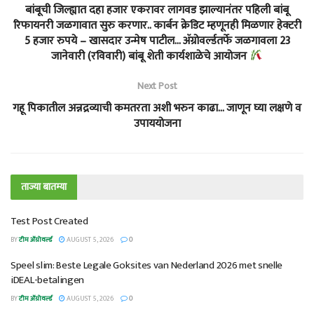
बांबूची जिल्ह्यात दहा हजार एकरावर लागवड झाल्यानंतर पहिली बांबू
रिफायनरी जळगावात सुरु करणार.. कार्बन क्रेडिट म्हणूनही मिळणार हेक्टरी
5 हजार रुपये – खासदार उन्मेष पाटील… ॲग्रोवर्ल्डतर्फे जळगावला 23
जानेवारी (रविवारी) बांबू शेती कार्यशाळेचे आयोजन
Next Post
गहू पिकातील अन्नद्रव्याची कमतरता अशी भरुन काढा… जाणून घ्या लक्षणे व
उपाययोजना
ताज्या बातम्या
Test Post Created
BY
टीम ॲग्रोवर्ल्ड
AUGUST 5, 2026
0
Speel slim: Beste Legale Goksites van Nederland 2026 met snelle
iDEAL-betalingen
BY
टीम ॲग्रोवर्ल्ड
AUGUST 5, 2026
0