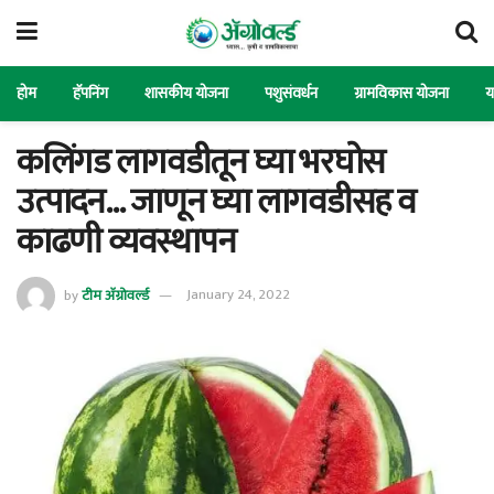
होम
हॅपनिंग
शासकीय योजना
पशुसंवर्धन
ग्रामविकास योजना
य
कलिंगड लागवडीतून घ्या भरघोस
उत्पादन… जाणून घ्या लागवडीसह व
काढणी व्यवस्थापन
by
टीम ॲग्रोवर्ल्ड
January 24, 2022