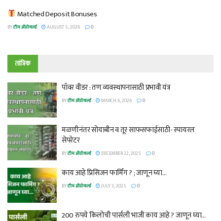
Matched Deposit Bonuses
BY
टीम ॲग्रोवर्ल्ड
AUGUST 5, 2026
0
तांत्रिक
पॉवर वीडर : तण व्यवस्थापनासाठी प्रभावी यंत्र
BY
टीम ॲग्रोवर्ल्ड
MARCH 6, 2026
0
मळणीनंतर सोयाबीन व तूर साफसफाईसाठी- स्पायरल
सेपरेटर
BY
टीम ॲग्रोवर्ल्ड
DECEMBER 22, 2025
0
काय आहे प्रिसिजन फार्मिंग ? ; जाणून घ्या…
BY
टीम ॲग्रोवर्ल्ड
JULY 3, 2025
0
200 रुपये किलोची पार्सली भाजी काय आहे ? जाणून घ्या…