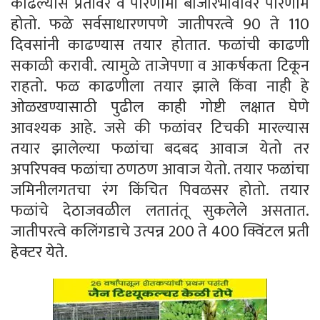
काढल्यास प्रतीवर व परिणामी बाजारभावावर परिणाम
होतो. फळे सर्वसाधारणपणे जातीपरत्वे 90 ते 110
दिवसांनी काढण्यास तयार होतात. फळांची काढणी
सकाळी करावी. त्यामुळे ताजेपणा व आकर्षकता टिकून
राहतो. फळ काढणीला तयार झाले किंवा नाही हे
ओळखण्यासाठी पुढील काही गोष्टी लक्षात घेणे
आवश्यक आहे. जसे की फळांवर टिचकी मारल्यास
तयार झालेल्या फळांचा बदबद आवाज येतो तर
अपरिपक्व फळांचा ठणठण आवाज येतो. तयार फळांचा
जमिनीलगतचा रंग किंचित पिवळसर होतो. तयार
फळांचे देठाजवळील लतातंतू सुकलेले असतात.
जातीपरत्वे कलिंगडाचे उत्पन्न 200 ते 400 क्विंटल प्रती
हेक्टर येते.