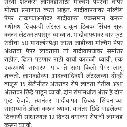
सध्या शेतकरी लागवडीसाठी मल्चिंग पेपरचा वापर
मोठ्या प्रमाणात करत आहेत. गादीवाफ्यावर मल्चिंग
पेपर टाकण्याअगोदर गादीवाफा एकसमान करून
मधोमध ठिबकची लॅटरल टाकून ठिबक सिंचन सुरू
करून लॅटरल तपासून घ्याव्यात. गादीवाफ्यावर चार फूट
रुंदीचा 50 मायक्रॉनपेक्षा जास्त जाडीच्या मल्चिंग पेपर
अंथरावा पेपर लावताना तो गादीवाफ्यावर समांतर
राहील, ढिला पडणार नाही याची काळजी घ्यावी. एक
एकरमध्ये साधारण पाच ते सहा किलो पेपर लागू
शकतो. लागवडीच्या आदल्यादिवशी लॅटरलच्या दोन्ही
बाजूस 15 सेंटीमीटर अंतरावर रोपे लावता येतील अशा
अंतरावर छिद्रे पाडून घ्यावी. दोन रोपांमधील अंतर हे दोन
फूट ठेवावे. त्यानंतर गादीवाफा ठिबक सिंचनाच्या
साहाय्याने ओला करून घ्यावा. यानंतर छिद्रे पाडलेल्या
ठिकाणी साधारणतः 12 दिवस वयाच्या रोपांची लागवड
करून घ्यावी.