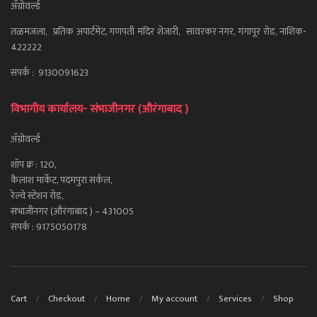
ॲग्रोवर्ल्ड
तळमजला, प्रतिक अपार्टमेंट, गणपती मंदिर शेजारी, सावरकर नगर, गंगापूर रोड, नाशिक-
422222
संपर्क : 9130091623
विभागीय कार्यालय- संभाजीनगर (औरंगाबाद )
ॲग्रोवर्ल्ड
शॉप क्र : 120,
कैलाश मार्केट, पदमपुरा सर्कल,
रेल्वे स्टेशन रोड,
संभाजीनगर (औरंगाबाद ) – 431005
संपर्क : 9175050178
Cart
Checkout
Home
My account
Services
Shop